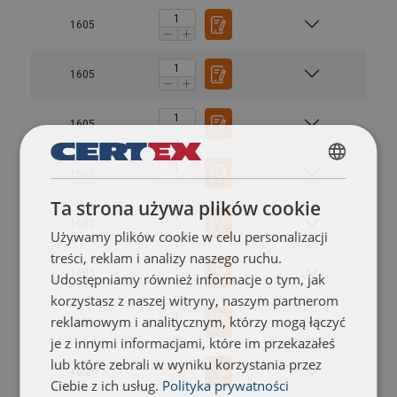
1605
1605
1605
1605
POLISH
Ta strona używa plików cookie
ENGLISH TRANSLATION
1605
Używamy plików cookie w celu personalizacji
treści, reklam i analizy naszego ruchu.
1605
Udostępniamy również informacje o tym, jak
korzystasz z naszej witryny, naszym partnerom
reklamowym i analitycznym, którzy mogą łączyć
1605
je z innymi informacjami, które im przekazałeś
lub które zebrali w wyniku korzystania przez
1605
Ciebie z ich usług.
Polityka prywatności