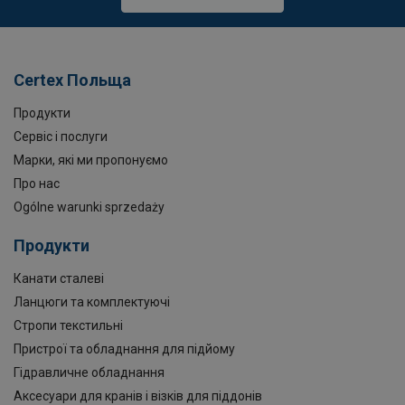
Certex Польща
Продукти
Сервіс і послуги
Марки, які ми пропонуємо
Про нас
Ogólne warunki sprzedaży
Продукти
Канати сталеві
Ланцюги та комплектуючі
Стропи текстильні
Пристрої та обладнання для підйому
Гідравличне обладнання
Аксесуари для кранів і візків для піддонів