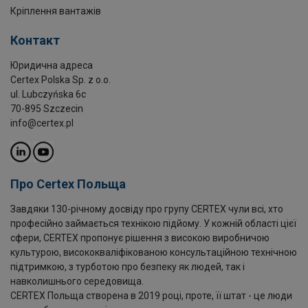
Кріплення вантажів
Контакт
Юридична адреса
Certex Polska Sp. z o.o.
ul. Lubczyńska 6c
70-895 Szczecin
info@certex.pl
Про Certex Польща
Завдяки 130-річному досвіду про групу CERTEX чули всі, хто
професійно займається технікою підйому. У кожній області цієї
сфери, CERTEX пропонує рішення з високою виробничою
культурою, висококваліфікованою консультаційною технічною
підтримкою, з турботою про безпеку як людей, так і
навколишнього середовища.
CERTEX Польща створена в 2019 році, проте, її штат - це люди