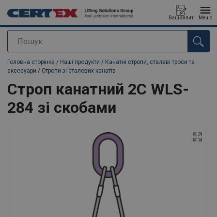
Ваш запит
Меню
Пошук
added to your quote
Головна сторінка
/
Наші продукти
/
Канатні стропи, сталеві троси та
аксесуари
/
Стропи зі сталевих канатів
Строп канатний 2C WLS-
284 зі скобами