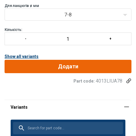
Для ланцюгів ø мм
7-8
Кількість:
Show all variants
Додати
4013LIUA78
Part code:
Матеріал: