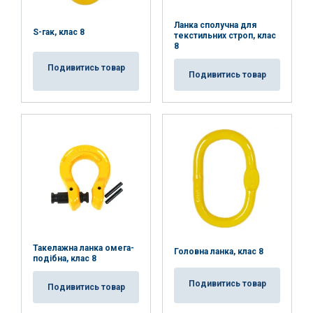
Ланка сполучна для
Funkcjonalność
Niesklasyfikowane
S-гак, клас 8
текстильних строп, клас
8
Подивитись товар
Подивитись товар
AKCEPTUJ WSZYSTKIE
ODRZUĆ WSZYSTKIE
POKAŻ SZCZEGÓŁY
Такелажна ланка омега-
Головна ланка, клас 8
подібна, клас 8
Подивитись товар
Подивитись товар