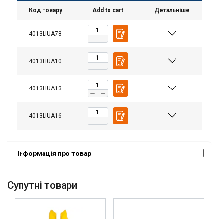
Маркування:
Код товару
Add to cart
Детальніше
Температурний режим:
Покриття:
4013LIUA78
Стандарт:
Увага:
4013LIUA10
Коефіціент запасу міцності:
Клас:
4013LIUA13
4013LIUA16
Cупутні товари