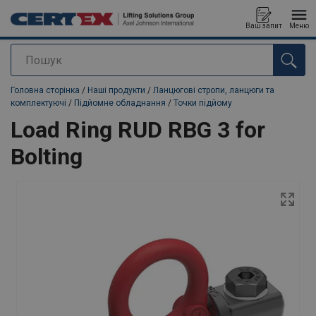
Ваш запит
Меню
Пошук
added to your quote
Головна сторінка
/
Наші продукти
/
Ланцюгові стропи, ланцюги та
комплектуючі
/
Підйомне обладнання
/
Точки підйому
Load Ring RUD RBG 3 for
Bolting