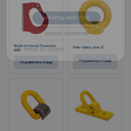
AKCEPTUJ WSZYSTKIE
ODRZUĆ WSZYSTKIE
Weld-On Hook Powertex
Рим-гайка, клас 8
POKAŻ SZCZEGÓŁY
WH
Подивитись товар
Подивитись товар