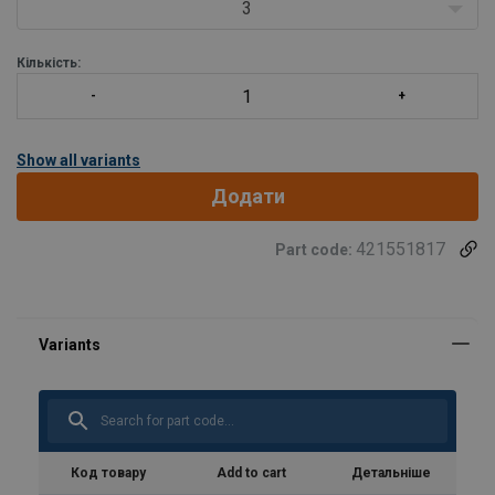
3
Кількість:
Show all variants
Додати
421551817
Part code:
Коефіціент запасу міцності:
Код товару
Add to cart
Детальніше