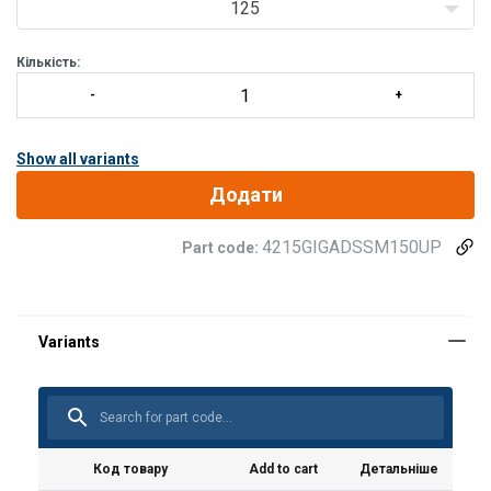
Властивості:
125
- Обертання під навантаженням
Кількість:
- Використання для бу/p>
Show all variants
Додати
4215GIGADSSM150UP
Part code:
Матеріал:
Код товару
Add to cart
Детальніше
Маркування: