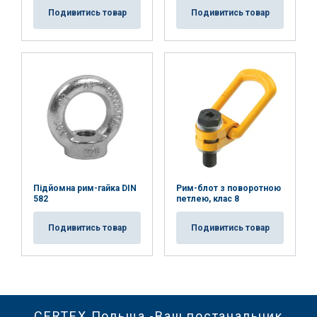
Подивитись товар
Подивитись товар
Підйомна рим-гайка DIN
Рим-блот з поворотною
582
петлею, клас 8
Подивитись товар
Подивитись товар
CERTEX Польща -Ваш постачальник