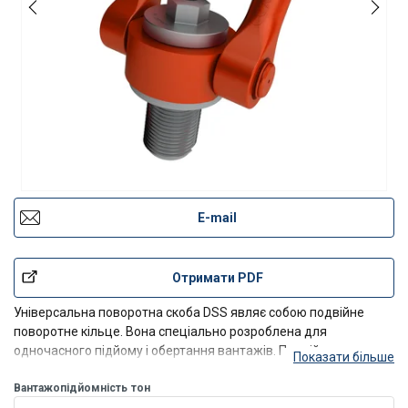
E-mail
Отримати PDF
Універсальна поворотна скоба DSS являє собою подвійне
поворотне кільце. Вона спеціально розроблена для
одночасного підйому і обертання вантажів. Подвійна
Показати більше
поворотна дія забезпечує ідеальне поєднання зі стропою.
Вантажопідйомність
тон