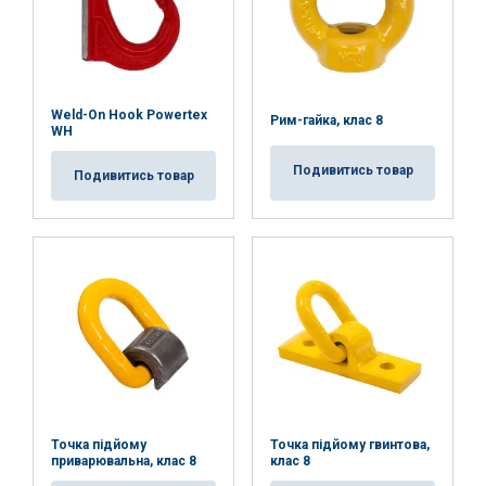
AKCEPTUJ WSZYSTKIE
ODRZUĆ WSZYSTKIE
Weld-On Hook Powertex
Рим-гайка, клас 8
WH
POKAŻ SZCZEGÓŁY
Подивитись товар
Подивитись товар
Точка підйому
Точка підйому гвинтова,
приварювальна, клас 8
клас 8