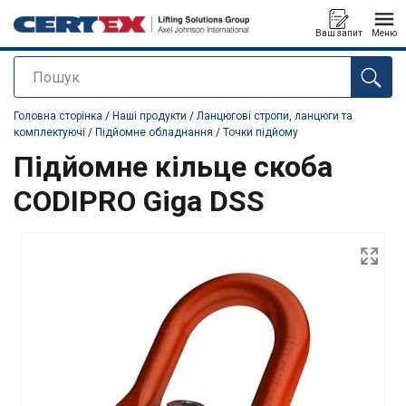
Ваш запит
Меню
Пошук
added to your quote
Головна сторінка
/
Наші продукти
/
Ланцюгові стропи, ланцюги та
комплектуючі
/
Підйомне обладнання
/
Точки підйому
Підйомне кільце скоба
CODIPRO Giga DSS