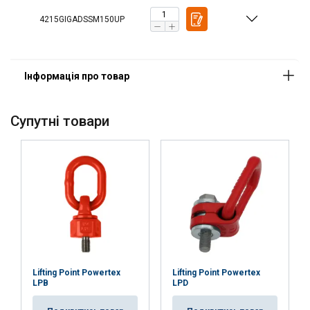
Температурний режим:
4215GIGADSSM150UP
Стандарт:
except grade/WLL
Коефіціент запасу міцності:
Cупутні товари
Lifting Point Powertex
Lifting Point Powertex
LPB
LPD