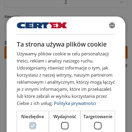
2
Кількість:
POLISH
Ta strona używa plików cookie
Show all variants
ENGLISH TRANSLATION
Додати
Używamy plików cookie w celu personalizacji
treści, reklam i analizy naszego ruchu.
5498SKTH2000MSIV
Part code:
Udostępniamy również informacje o tym, jak
Особливості:
korzystasz z naszej witryny, naszym partnerom
Матеріал:
reklamowym i analitycznym, którzy mogą łączyć
Маркування:
je z innymi informacjami, które im przekazałeś
Покриття:
lub które zebrali w wyniku korzystania przez
Ciebie z ich usług.
Polityka prywatności
Niezbędne
Wydajność
Targetowanie
Код товару
Add to cart
Детальніше