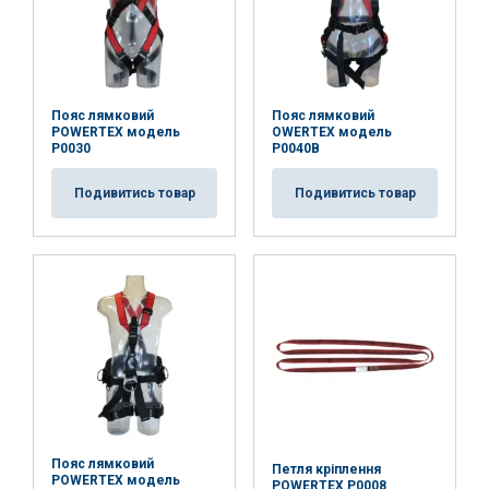
AKCEPTUJ WSZYSTKIE
Пояс лямковий
Пояс лямковий
ODRZUĆ WSZYSTKIE
POWERTEX модель
OWERTEX модель
P0030
P0040B
POKAŻ SZCZEGÓŁY
Подивитись товар
Подивитись товар
Пояс лямковий
Петля кріплення
POWERTEX модель
POWERTEX P0008