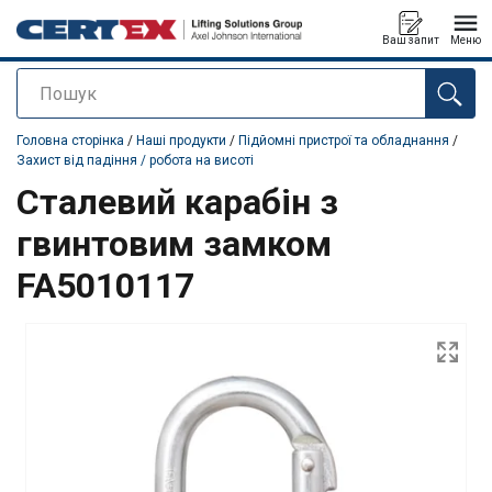
Ваш запит
Меню
Пошук
added to your quote
Головна сторінка
/
Наші продукти
/
Підйомні пристрої та обладнання
/
Захист від падіння / робота на висоті
Сталевий карабін з
гвинтовим замком
FA5010117