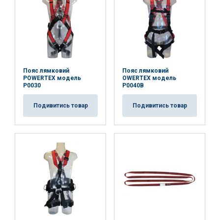
AKCEPTUJ WSZYSTKIE
ODRZUĆ WSZYSTKIE
Пояс лямковий
Пояс лямковий
POWERTEX модель
OWERTEX модель
P0030
P0040B
POKAŻ SZCZEGÓŁY
Подивитись товар
Подивитись товар