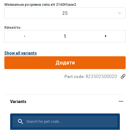
Мінімальна розривна сила кН 2160Н\мм2
25
Кількість:
Show all variants
Додати
823502500020
Part code:
Матеріал:
Маркування:
Температурний режим:
Стандарт: