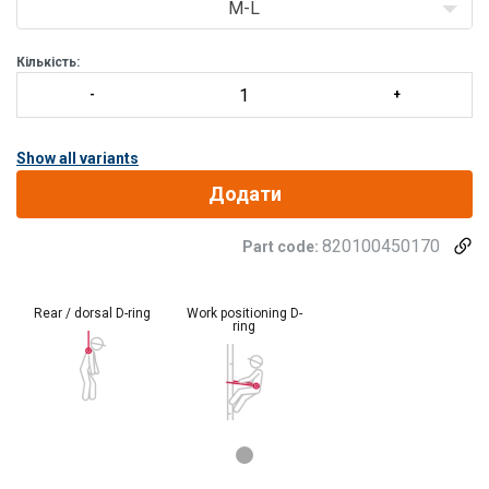
4 петлі для інструментів і 1 /p>
M-L
Кількість:
Show all variants
Додати
820100450170
Part code:
Rear / dorsal D-ring
Work positioning D-
ring