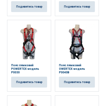
Подивитись товар
Подивитись товар
Funkcjonalność
Niesklasyfikowane
AKCEPTUJ WSZYSTKIE
ODRZUĆ WSZYSTKIE
POKAŻ SZCZEGÓŁY
Пояс лямковий
Пояс лямковий
POWERTEX модель
OWERTEX модель
P0030
P0040B
Подивитись товар
Подивитись товар