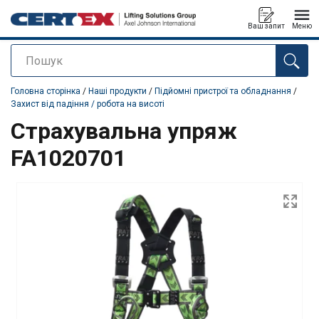
Ваш запит
Меню
Пошук
added to your quote
Головна сторінка
/
Наші продукти
/
Підйомні пристрої та обладнання
/
Захист від падіння / робота на висоті
Страхувальна упряж
FA1020701