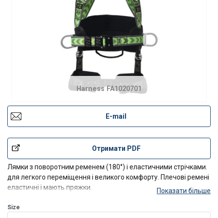
Harness FA1020701
E-mail
Отримати PDF
Лямки з поворотним ременем (180°) і еластичними стрічками.
для легкого переміщення і великого комфорту. Плечові ремені
еластичні і мають пряжки.
Показати більше
Нагрудний ремінь, стегнові ремені, поясний ремінь
з автоматичними пряжками для легкого регулювання.
Size