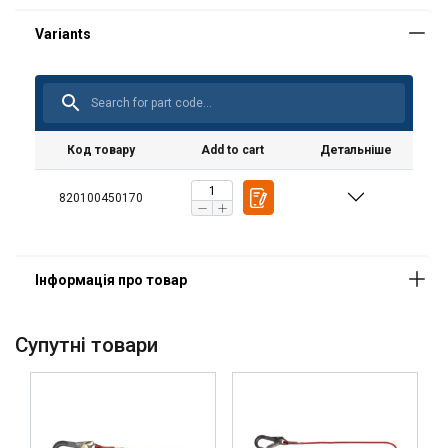
Код товару
Add to cart
Детальніше
Матеріал:
820100450170
Маркування:
Стандарт:
Примітка:
Cупутні товари