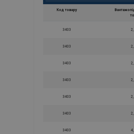
Код товару
Вантажопі
т
3403
2
3403
2
3403
2
3403
2
3403
2
3403
2
3403
4