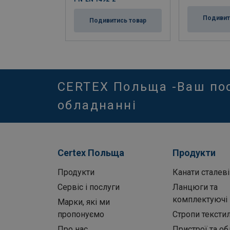
Подивит
Подивитись товар
CERTEX Польща -Ваш по
обладнанні
Certex Польща
Продукти
Продукти
Канати сталеві
Сервіс і послуги
Ланцюги та
комплектуючі
Марки, які ми
пропонуємо
Стропи текстил
Про нас
Пристрої та о