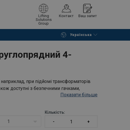
Lifting
Контакт
Ваш запит
Solutions
Group
Українська
Continue
Request quotation
руглопрядний 4-
наприклад, при підйомі трансформаторів
також доступні з безпечними гачками,
Показати більше
Кількість:
1