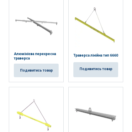
Udostępniamy również informacje o tym, jak
korzystasz z naszej witryny, naszym partnerom
reklamowym i analitycznym, którzy mogą łączyć
je z innymi informacjami, które im przekazałeś
lub które zebrali w wyniku korzystania przez
Ciebie z ich usług.
Polityka prywatności
Niezbędne
Wydajność
Targetowanie
Алюмінієва перехресна
Траверса лінійна тип 6660
траверса
Подивитись товар
Подивитись товар
Funkcjonalność
Niesklasyfikowane
AKCEPTUJ WSZYSTKIE
ODRZUĆ WSZYSTKIE