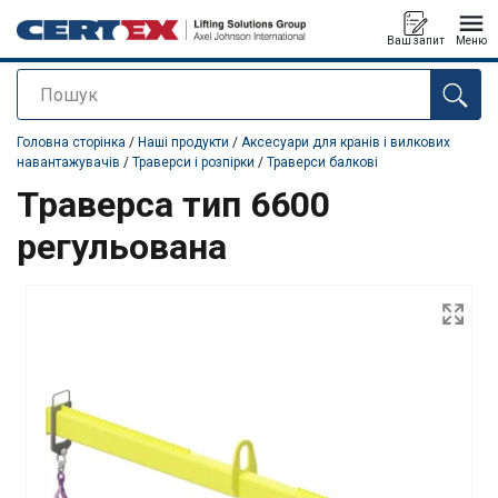
Ваш запит
Меню
Пошук
added to your quote
Головна сторінка
/
Наші продукти
/
Аксесуари для кранів і вилкових
навантажувачів
/
Траверси і розпірки
/
Траверси балкові
Траверса тип 6600
регульована