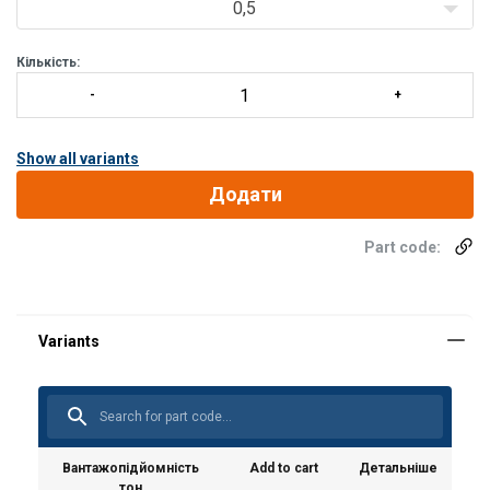
0,5
Кількість:
Show all variants
Додати
Part code:
Вантажопідйомність
Add to cart
Детальніше
тон