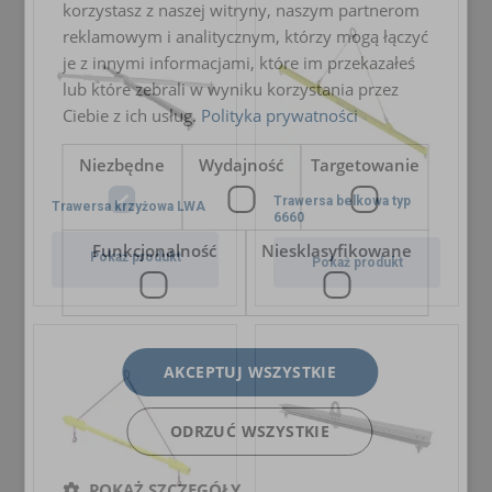
Dodatkowa informacja:
korzystasz z naszej witryny, naszym partnerom
reklamowym i analitycznym, którzy mogą łączyć
je z innymi informacjami, które im przekazałeś
lub które zebrali w wyniku korzystania przez
Ciebie z ich usług.
Polityka prywatności
Niezbędne
Wydajność
Targetowanie
Trawersa belkowa typ
Trawersa krzyżowa LWA
6660
Funkcjonalność
Niesklasyfikowane
Pokaż produkt
Pokaż produkt
AKCEPTUJ WSZYSTKIE
ODRZUĆ WSZYSTKIE
POKAŻ SZCZEGÓŁY