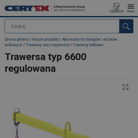
Zapytanie
menu
Szukaj
Dodano do zapytania
Strona główna
/
Nasze produkty
/
Akcesoria do dźwigów i wózków
widłowych
/
Trawersy oraz rozpornice
/
Trawersy belkowe
Trawersa typ 6600
regulowana