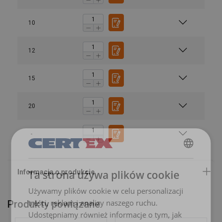
10
12
15
20
-
POLISH
Ta strona używa plików cookie
Materiał:
ENGLISH TRANSLATION
Używamy plików cookie w celu personalizacji
Znakowanie:
treści, reklam i analizy naszego ruchu.
Produkty powiązane
Udostępniamy również informacje o tym, jak
Zakończenie: