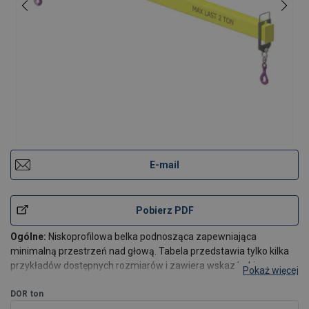
E-mail
Pobierz PDF
Ogólne:
Niskoprofilowa belka podnosząca zapewniająca
minimalną przestrzeń nad głową. Tabela przedstawia tylko kilka
przykładów dostępnych rozmiarów i zawiera wskazówki
Pokaż więcej
dotyczące wymiarów, obciążeń i ciężarów. Inne długości i
obciążenia robocze mogą być wykonane zgodnie z wy
DOR
ton