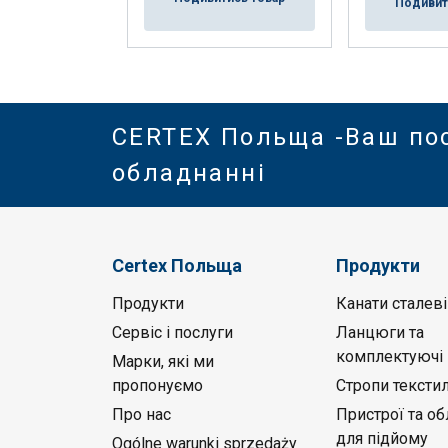
Подивит
CERTEX Польща -Ваш по
обладнанні
Certex Польща
Продукти
Продукти
Канати сталеві
Сервіс і послуги
Ланцюги та
комплектуючі
Марки, які ми
пропонуємо
Стропи текстил
Про нас
Пристрої та о
для підйому
Ogólne warunki sprzedaży