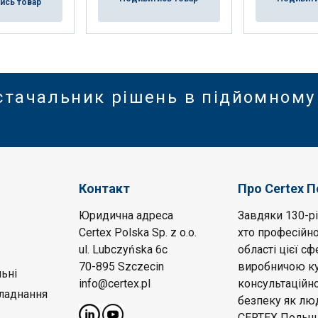
ись товар
стачальник рішень в підйомному
Контакт
Про Certex 
Юридична адреса
Завдяки 130-рі
Certex Polska Sp. z o.o.
хто професійно
ul. Lubczyńska 6c
області цієї с
70-895 Szczecin
виробничою ку
ьні
info@certex.pl
консультаційн
бладнання
безпеку як лю
CERTEX Польща 