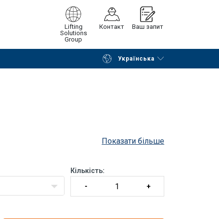
Lifting
Контакт
Ваш запит
Solutions
Group
Українська
Continue
Request quotation
Показати більше
Кількість: