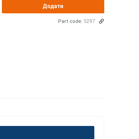
Додати
Part code:
5297