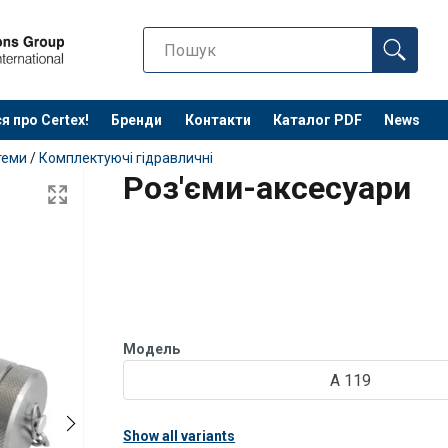
я про Certex!
Бренди
Контакти
Каталог PDF
News
теми
/
Комплектуючі гідравличні
Роз'єми-аксесуари
Модель
A 119
Show all variants