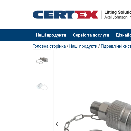
Наші продукти
Сервіс та послуги
Дізнайс
added to your quote
Головна сторінка
/
Наші продукти
/
Гідравлічні сис