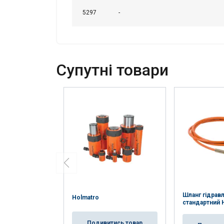
POKAŻ SZCZEG
5297
-
Cупутні товари
Шланг гідрав
Holmatro
стандартний 
Подивитись товар