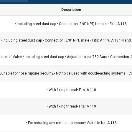
Description
• Including steel dust cap.• Connection: 3/8” NPT, female.• Fits: A 118.
• Including steel dust cap.• Connection: 3/8” NPT, male.• Fits: A 119, A 134 N and
wa plików cookie
ure relief Valve.• Including steel dust cap.• Adjusted to ca. 750 Bars.• Connection: 
ie w celu personalizacji treści, reklam i analizy naszego ruchu
o tym, jak korzystasz z naszej witryny, naszym partnerom rekla
.• Suitable for hose rupture security.• Not to be used with double-acting systems.• C
 mogą łączyć je z innymi informacjami, które im przekazałeś lub 
rzez Ciebie z ich usług.
Polityka prywatności
• With fixing thread• Fits: A 118
Wydajność
Targetowanie
Funkcjonalność
• With fixing thread• Fits: A 119
• For reducing any remnant pressure• Suitable for: A 118