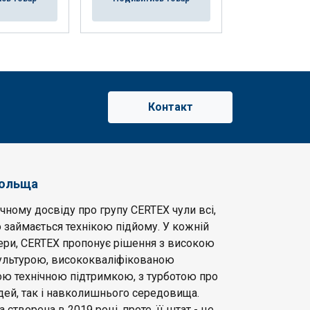
Подивитис
Контакт
Польща
чному досвіду про групу CERTEX чули всі,
 займається технікою підйому. У кожній
фери, CERTEX пропонує рішення з високою
льтурою, висококваліфікованою
ою технічною підтримкою, з турботою про
дей, так і навколишнього середовища.
створена в 2019 році, проте, її штат - це