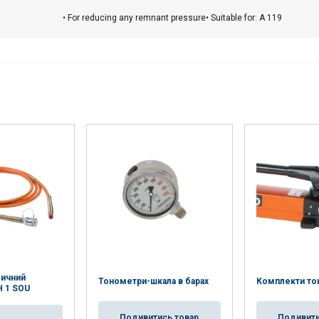
ÓŁY
ODRZUĆ WSZYSTKIE
AKCEPT
• For reducing any remnant pressure• Suitable for: A 119
личний
Тонометри-шкала в барах
Комплекти то
H 1 SOU
Подивитись товар
Подивити