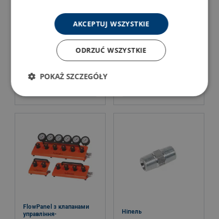
AKCEPTUJ WSZYSTKIE
ODRZUĆ WSZYSTKIE
FlowPanel з клапанами
Адаптери для
управління-
манометрів
односторонньої дії
POKAŻ SZCZEGÓŁY
Подивитись товар
Подивитись товар
FlowPanel з клапанами
Ніпель
управління-