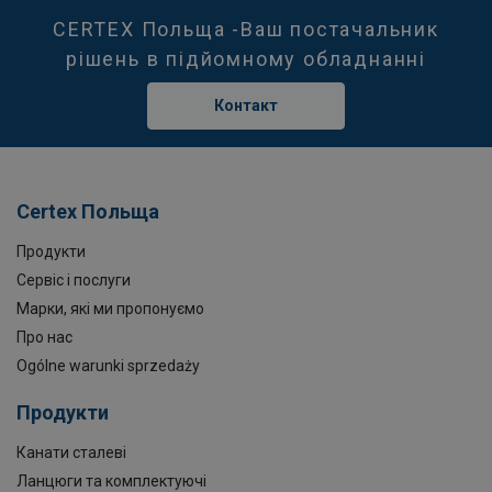
CERTEX Польща -Ваш постачальник
рішень в підйомному обладнанні
Контакт
Certex Польща
Продукти
Сервіс і послуги
Марки, які ми пропонуємо
Про нас
Ogólne warunki sprzedaży
Продукти
Канати сталеві
Ланцюги та комплектуючі