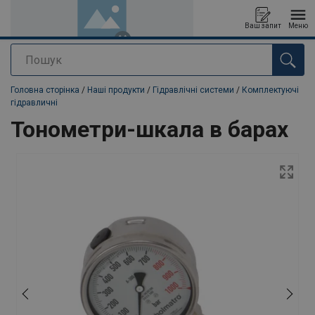
Ваш запит
Меню
Пошук
added to your quote
Головна сторінка
/
Наші продукти
/
Гідравлічні системи
/
Комплектуючі
гідравличні
Тонометри-шкала в барах