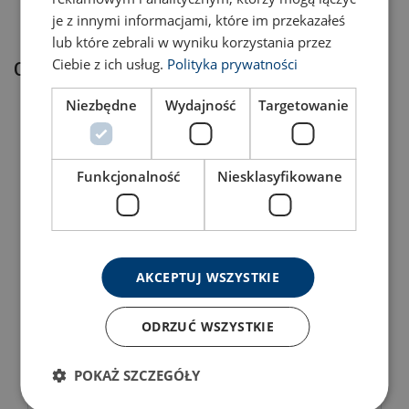
je z innymi informacjami, które im przekazałeś
Коефіціент запасу міцності:
lub które zebrali w wyniku korzystania przez
Ciebie z ich usług.
Polityka prywatności
Cупутні товари
Niezbędne
Wydajność
Targetowanie
Funkcjonalność
Niesklasyfikowane
Nemag швидкороз'ємна
NEMAG тип S груша
AKCEPTUJ WSZYSTKIE
ланка для канатних груш
канатна
Подивитись товар
Подивитись товар
ODRZUĆ WSZYSTKIE
POKAŻ SZCZEGÓŁY