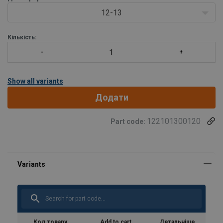
12-13
Кількість:
Show all variants
Додати
122101300120
Part code:
Код товару
Add to cart
Детальніше