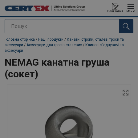
Ваш запит
Меню
Пошук
added to your quote
Головна сторінка
/
Наші продукти
/
Канатні стропи, сталеві троси та
аксесуари
/
Аксесуари для тросів сталевих
/
Клинові з'єднувачі та
аксесуари
NEMAG канатна груша
(сокет)