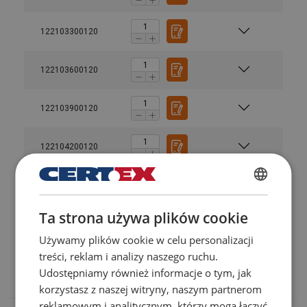
122103300120
122103600120
122103900120
122104200120
122104500120
POLISH
Особливості:
Ta strona używa plików cookie
ENGLISH TRANSLATION
122104800120
Матеріал:
Używamy plików cookie w celu personalizacji
Маркування:
treści, reklam i analizy naszego ruchu.
122105600120
Udostępniamy również informacje o tym, jak
Увага:
korzystasz z naszej witryny, naszym partnerom
reklamowym i analitycznym, którzy mogą łączyć