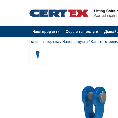
Наші продукти
Сервіс та послуги
Дізнайс
added to your quote
Головна сторінка
/
Наші продукти
/
Канатні стропи,