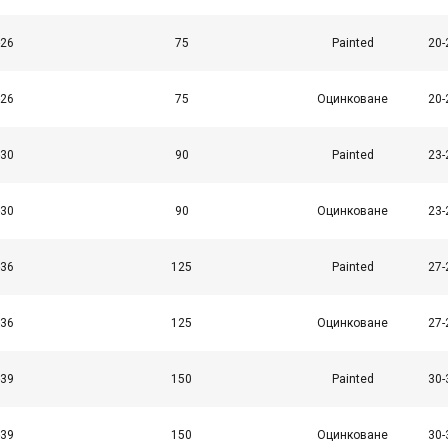
-26
75
Painted
20-
-26
75
Оцинковане
20-
-30
90
Painted
23-
-30
90
Оцинковане
23-
-36
125
Painted
27-
-36
125
Оцинковане
27-
-39
150
Painted
30-
-39
150
Оцинковане
30-