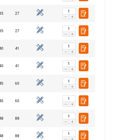
35
27
35
27
40
41
40
41
45
60
POLISH
45
60
ENGLISH TRANSLATION
. Udostępniamy
48
88
mowym i
które zebrali w
48
88