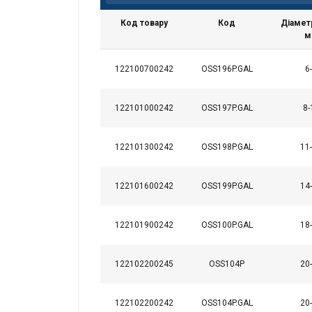
Код товару
Код
Діамет
м
122100700242
OSS196P.GAL
6
122101000242
OSS197P.GAL
8-
122101300242
OSS198P.GAL
11
122101600242
OSS199P.GAL
14
122101900242
OSS100P.GAL
18
122102200245
OSS104P
20
122102200242
OSS104P.GAL
20