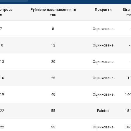
р троса
Руйнівне навантаження тн
Покриття
Stra
м
тон
m
-7
8
Оцинковане
-
10
12
Оцинковане
-
-13
20
Оцинковане
-
-16
25
Оцинковане
1
-19
40
Оцинковане
14-
-22
55
Painted
18-
-22
55
Оцинковане
18-