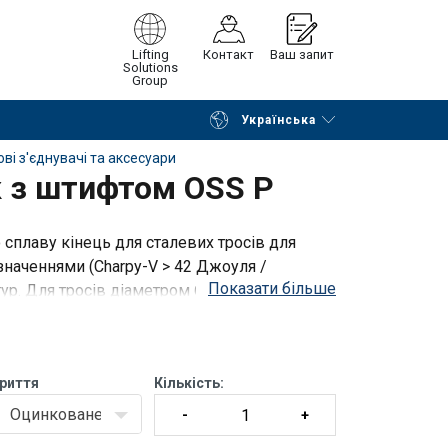
Lifting
Контакт
Ваш запит
Solutions
Group
Українська
Continue
Request quotation
ві з'єднувачі та аксесуари
к з штифтом OSS Р
 сплаву кінець для сталевих тросів для
значеннями (Charpy-V > 42 Джоуля /
Показати більше
р. Для тросів діаметром 6 - 203 мм (1/4" -
риття
Кількість:
Оцинковане