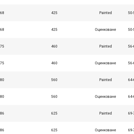
Wydajność
Targetowanie
Funkcjonalność
-68
425
Painted
50-
-68
425
Оцинковане
50-
ÓŁY
ODRZUĆ WSZYSTKIE
AKCEPT
-75
460
Painted
56-
-75
460
Оцинковане
56-
-80
560
Painted
64-
-80
560
Оцинковане
64-
-86
625
Painted
69-
-86
625
Оцинковане
69-