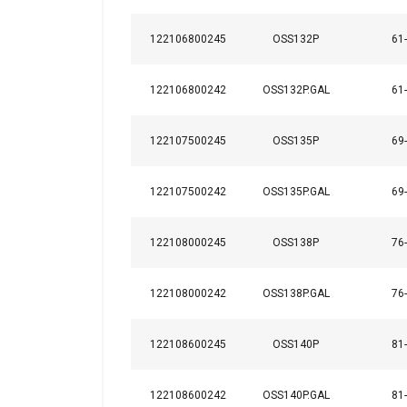
Niezbędne
122106800245
OSS132P
61
122106800242
OSS132P.GAL
61
POKAŻ SZCZEG
122107500245
OSS135P
69
122107500242
OSS135P.GAL
69
122108000245
OSS138P
76
122108000242
OSS138P.GAL
76
122108600245
OSS140P
81
122108600242
OSS140P.GAL
81