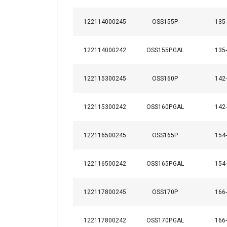
Температурний режим:
Покриття:
122114000245
OSS155P
135
Примітка:
Увага:
122114000242
OSS155P.GAL
135
122115300245
OSS160P
142
122115300242
OSS160P.GAL
142
122116500245
OSS165P
154
122116500242
OSS165P.GAL
154
122117800245
OSS170P
166
122117800242
OSS170P.GAL
166