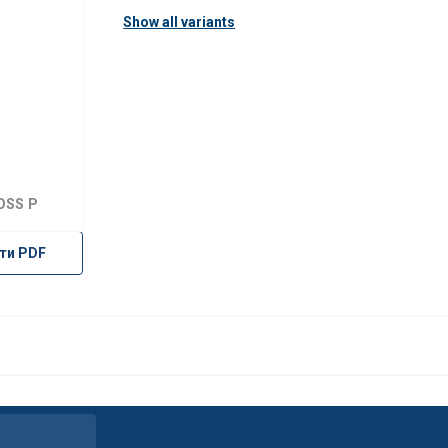
Show all variants
 OSS P
ти PDF