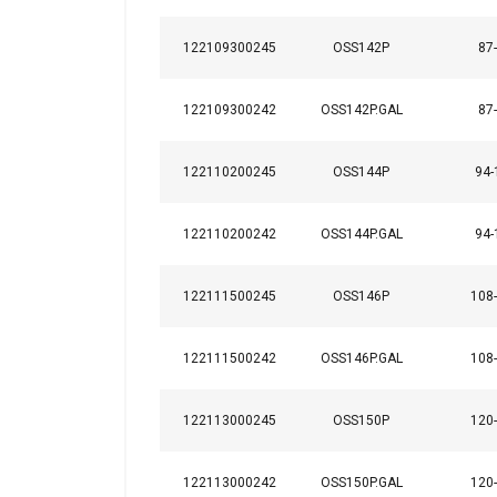
122109300245
OSS142P
87
122109300242
OSS142P.GAL
87
122110200245
OSS144P
94-
122110200242
OSS144P.GAL
94-
122111500245
OSS146P
108
122111500242
OSS146P.GAL
108
122113000245
OSS150P
120
Матеріал:
Маркування:
122113000242
OSS150P.GAL
120