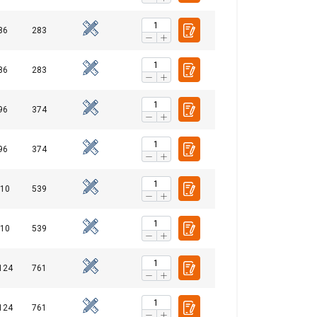
86
283
86
283
96
374
96
374
110
539
110
539
124
761
124
761