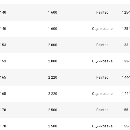
-140
1 600
Painted
125-
-140
1 600
Оцинковане
125-
-153
2 000
Painted
133-
-153
2 000
Оцинковане
133-
-165
2 220
Painted
144-
-165
2 220
Оцинковане
144-
-178
2 500
Painted
155-
-178
2 500
Оцинковане
155-