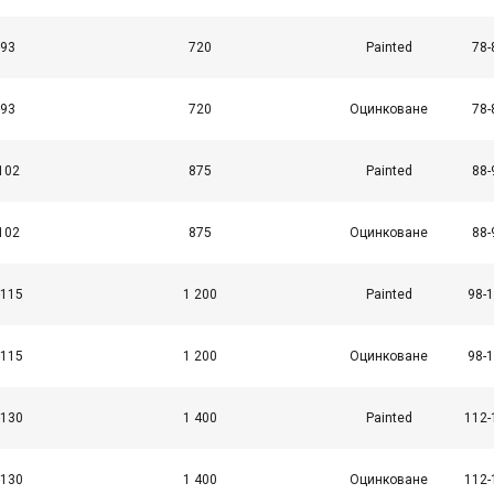
-93
720
Painted
78-
-93
720
Оцинковане
78-
102
875
Painted
88-
102
875
Оцинковане
88-
-115
1 200
Painted
98-
-115
1 200
Оцинковане
98-
-130
1 400
Painted
112-
-130
1 400
Оцинковане
112-