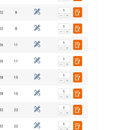
22
8
22
8
26
11
26
11
28
15
28
15
32
22
32
22