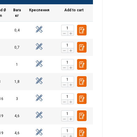
nd Ø
Вага
Креслення
Add to cart
m
кг
0,4
0,7
1
3
1,8
16
3
19
4,6
19
4,6