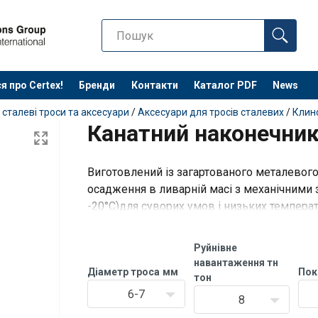
я про Certex!
Бренди
Контакти
Каталог PDF
News
 сталеві троси та аксесуари
/
Аксесуари для тросів сталевих
/
Клино
Канатний наконечни
Виготовлений із загартованого металевого
осадження в ливарній масі з механічними 
-20°C)для суворих умов і низьких температу
8").
Руйнівне
Доступні 2 обробки поверхні:
навантаження тн
Діаметр троса
мм
Пок
Модель OSS
тон
6-7
8