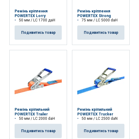
Niezbędne
Wydajność
Targetowanie
Ремінь кріплення
Ремінь кріплення
POWERTEX Lorry
POWERTEX Strong
50 мм / LC 1700 даН
75 мм / LC 5000 daН
Funkcjonalność
Niesklasyfikowane
Подивитись товар
Подивитись товар
AKCEPTUJ WSZYSTKIE
ODRZUĆ WSZYSTKIE
POKAŻ SZCZEGÓŁY
Ремінь кріпильний
Ремінь кріпильний
POWERTEX Trailer
POWERTEX Trucker
50 мм / LC 2000 daН
50 мм / LC 2500 daN
Подивитись товар
Подивитись товар