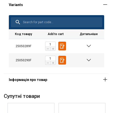
Код товару
Add to cart
Детальніше
25050289F
25050290F
Матеріал:
Маркування:
Стандарт:
Примітка:
Cупутні товари