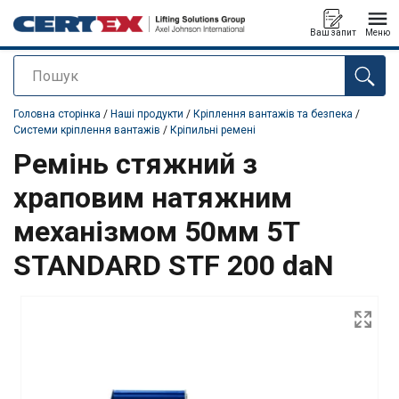
Ваш запит
Меню
Пошук
added to your quote
Головна сторінка
/
Наші продукти
/
Кріплення вантажів та безпека
/
Системи кріплення вантажів
/
Кріпильні ремені
Ремінь стяжний з
храповим натяжним
механізмом 50мм 5T
STANDARD STF 200 daN