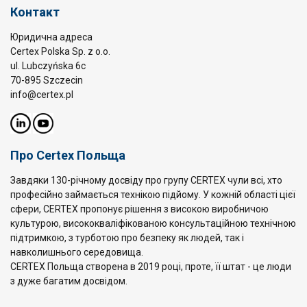
Контакт
Юридична адреса
Certex Polska Sp. z o.o.
ul. Lubczyńska 6c
70-895 Szczecin
info@certex.pl
Про Certex Польща
Завдяки 130-річному досвіду про групу CERTEX чули всі, хто
професійно займається технікою підйому. У кожній області цієї
сфери, CERTEX пропонує рішення з високою виробничою
культурою, висококваліфікованою консультаційною технічною
підтримкою, з турботою про безпеку як людей, так і
навколишнього середовища.
CERTEX Польща створена в 2019 році, проте, її штат - це люди
з дуже багатим досвідом.