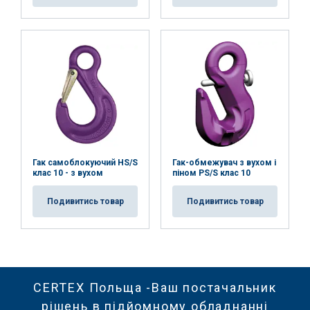
Гак самоблокуючий HS/S
Гак-обмежувач з вухом і
клас 10 - з вухом
піном PS/S клас 10
Подивитись товар
Подивитись товар
CERTEX Польща -Ваш постачальник
рішень в підйомному обладнанні