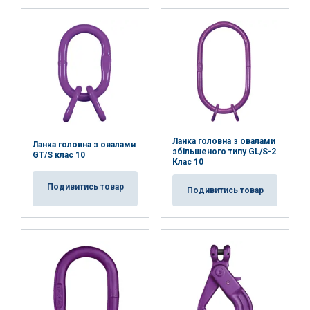
Ciebie z ich usług.
Polityka prywatności
Niezbędne
Wydajność
Targetowanie
Funkcjonalność
Niesklasyfikowane
Ланка головна з овалами
Ланка головна з овалами
збільшеного типу GL/S-2
GT/S клас 10
Клас 10
AKCEPTUJ WSZYSTKIE
Подивитись товар
Подивитись товар
ODRZUĆ WSZYSTKIE
POKAŻ SZCZEGÓŁY