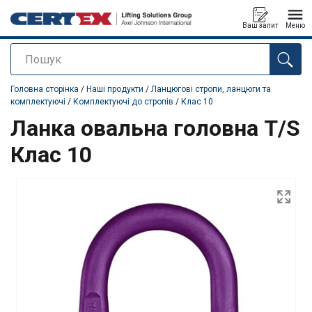
Ваш запит
Меню
Пошук
added to your quote
Головна сторінка
/
Наші продукти
/
Ланцюгові стропи, ланцюги та
комплектуючі
/
Комплектуючі до стропів
/
Клас 10
Ланка овальна головна T/S
Клас 10