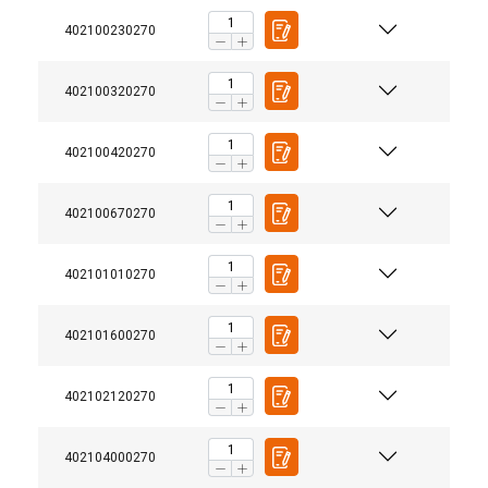
402100230270
402100320270
402100420270
402100670270
Матеріал:
Маркування:
402101010270
Покриття:
Коефіціент запасу міцності:
402101600270
Клас:
402102120270
402104000270