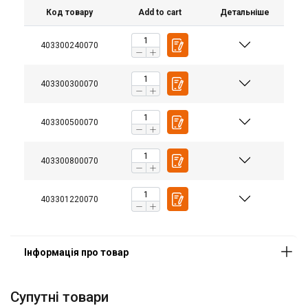
Код товару
Add to cart
Детальніше
403300240070
Матеріал:
Маркування:
403300300070
Температурний режим:
403300500070
Стандарт:
Коефіціент запасу міцності:
403300800070
Клас:
403301220070
Cупутні товари