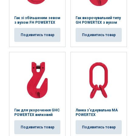
Гак зі збільшеним зевом
Гак вкорочувальний типу
Funkcjonalność
Niesklasyfikowane
з вухом FH POWERTEX
GH POWERTEX з вухом
Подивитись товар
Подивитись товар
AKCEPTUJ WSZYSTKIE
ODRZUĆ WSZYSTKIE
POKAŻ SZCZEGÓŁY
Гак для укорочення GHC
Ланка з'єднувальна MA
POWERTEX вилковий
POWERTEX
Подивитись товар
Подивитись товар