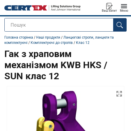
Ваш запит
Меню
Пошук
added to your quote
Головна сторінка
/
Наші продукти
/
Ланцюгові стропи, ланцюги та
комплектуючі
/
Комплектуючі до стропів
/
Клас 12
Гак з храповим
механізмом KWB HKS /
SUN клас 12