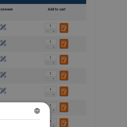
слення
Add to cart
POLISH