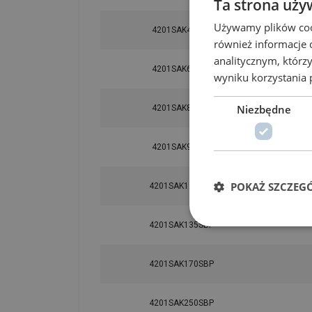
Ta strona uży
Używamy plików cook
4201SAK47SBP
również informacje 
analitycznym, którzy
4201SAK65SBP
wyniku korzystania p
Niezbędne
4201SAK85SBP
4201SAK95SBP
POKAŻ SZCZEG
4201SAK120SBP
4201SAK135SBP
4201SAK170SBP
4201SAK250SBP