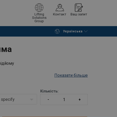
Lifting
Контакт
Ваш запит
Solutions
Group
Українська
Continue
Request quotation
яма
підйому
Показати більше
Кількість:
specify