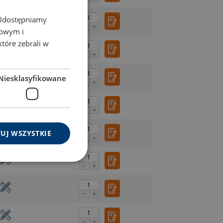
ENGLISH TRANSLATION
. Udostępniamy
mowym i
które zebrali w
Niesklasyfikowane
UJ WSZYSTKIE