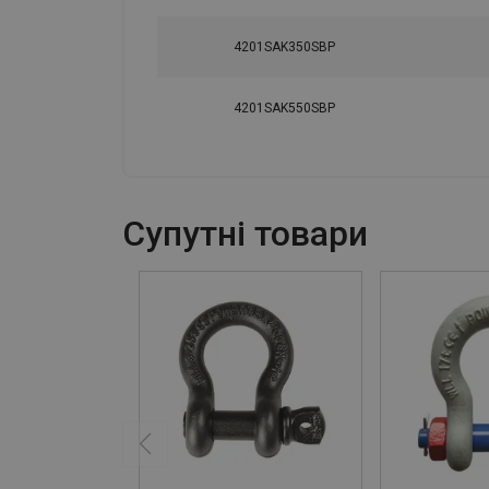
4201SAK350SBP
4201SAK550SBP
Cупутні товари