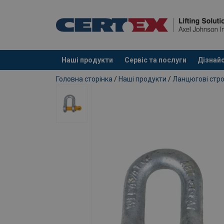
Наші продукти
Сервіс та послуги
Дізнайс
added to your quote
Головна сторінка
/
Наші продукти
/
Ланцюгові стро