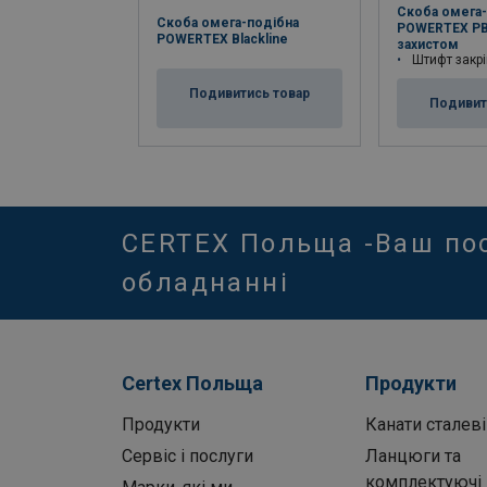
Скоба омега-
Скоба омега-подібна
POWERTEX PB
POWERTEX Blackline
захистом
Штифт закріплени
Подивитись товар
Подивит
CERTEX Польща -Ваш по
обладнанні
Certex Польща
Продукти
Продукти
Канати сталеві
Сервіс і послуги
Ланцюги та
комплектуючі