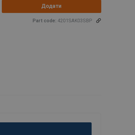
Додати
Part code:
4201SAK03SBP