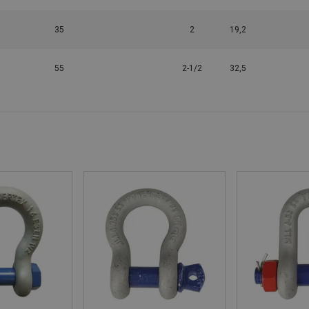
35
2
19,2
55
2-1/2
32,5