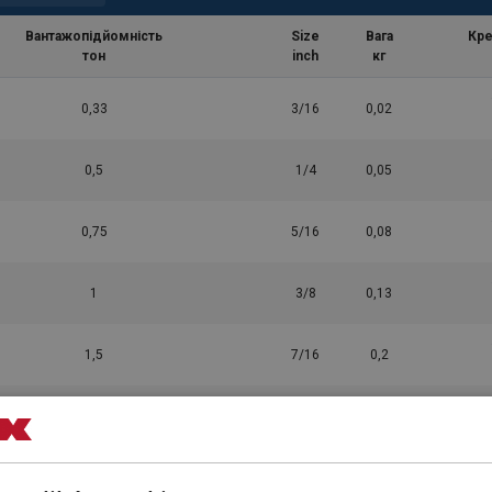
Вантажопідйомність
Size
Вага
Кре
тон
inch
кг
0,33
3/16
0,02
0,5
1/4
0,05
0,75
5/16
0,08
1
3/8
0,13
1,5
7/16
0,2
2
1/2
0,27
3,25
5/8
0,57