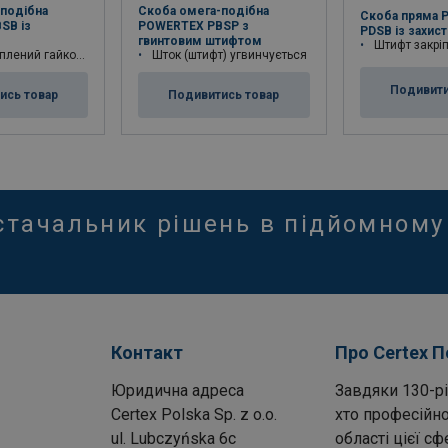
подібна
Скоба омега-подібна
Скоба пряма 
SB із
POWERTEX PBSP з
PDSB із захис
гвинтовим штифтом
Штифт закріплений
й гайкою і шплінтом
Шток (штифт) угвинчується
Подивити
ись товар
Подивитись товар
стачальник рішень в підйомному
Контакт
Про Certex 
Юридична адреса
Завдяки 130-рі
Certex Polska Sp. z o.o.
хто професійно
ul. Lubczyńska 6c
області цієї с