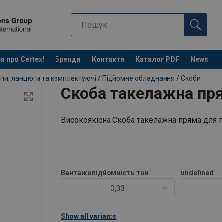
я про Certex!
Бренди
Контакти
Каталог PDF
News
пи, ланцюги та комплектуючі
/
Підйомне обладнання
/
Скоби
Скоба такелажна пр
Високоякісна Скоба такелажна пряма для 
Вантажопідйомність
тон
undefined
0,33
Show all variants