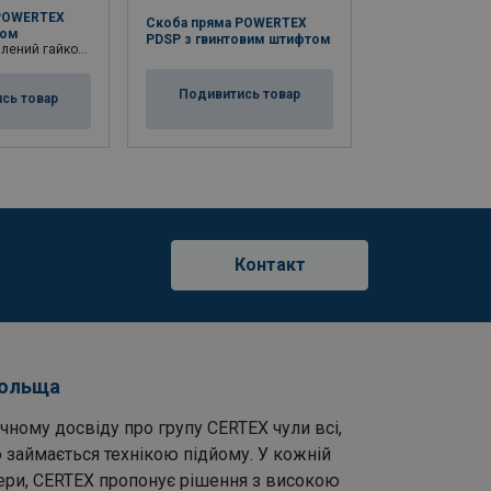
POWERTEX
Скоба пряма POWERTEX
Скоба такелажн
том
PDSP з гвинтовим штифтом
нержавіючої ст
 гайкою і шплінтом
Подивитись товар
Подивитис
сь товар
Контакт
Польща
чному досвіду про групу CERTEX чули всі,
 займається технікою підйому. У кожній
фери, CERTEX пропонує рішення з високою