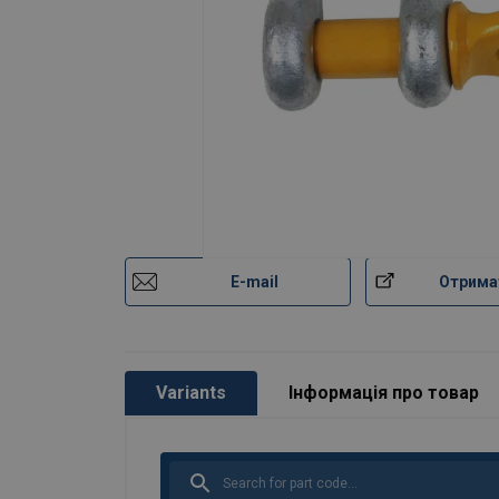
E-mail
Отрима
Variants
Інформація про товар