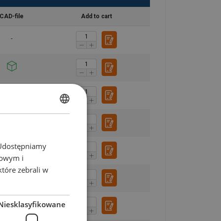
CAD-file
Add to cart
POLISH
ENGLISH TRANSLATION
. Udostępniamy
mowym i
które zebrali w
Niesklasyfikowane