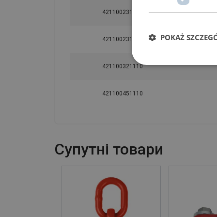
421100231115
POKAŻ SZCZEG
421100231116
421100321110
421100451110
Cупутні товари