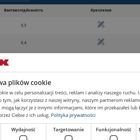
Вантажопідйомність
Креслення
0,3
0,4
0,75
1,5
wa plików cookie
ie w celu personalizacji treści, reklam i analizy naszego ruchu
1,5
o tym, jak korzystasz z naszej witryny, naszym partnerom rekla
 mogą łączyć je z innymi informacjami, które im przekazałeś lub 
1,5
rzez Ciebie z ich usług.
Polityka prywatności
Wydajność
Targetowanie
Funkcjonalność
2,3