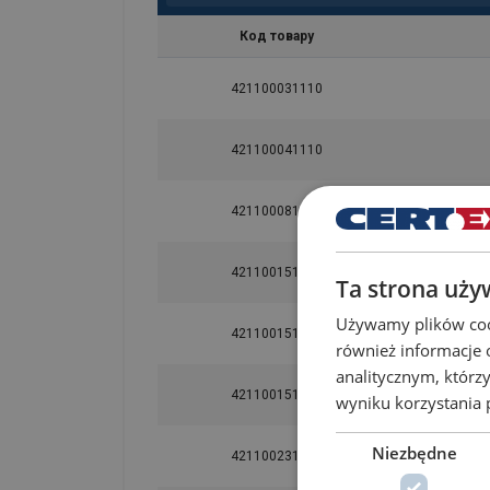
Код товару
421100031110
421100041110
421100081110
421100151110
Ta strona uży
Używamy plików cook
421100151115
również informacje 
analitycznym, którzy
421100151116
wyniku korzystania p
Niezbędne
421100231110