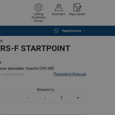
Lifting
Контакт
Ваш запит
Solutions
Group
Українська
Continue
Request quotation
му
VRS-F STARTPOINT
и
 ніж звичайні гвинти DIN 580
Показати більше
та демонтажу
Кількість: