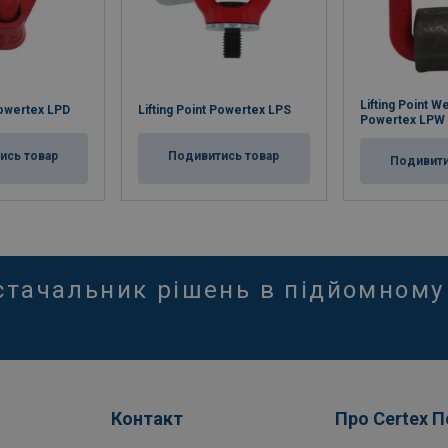
Lifting Point W
Powertex LPD
Lifting Point Powertex LPS
Powertex LPW
ись товар
Подивитись товар
Подивити
стачальник рішень в підйомному
Контакт
Про Certex 