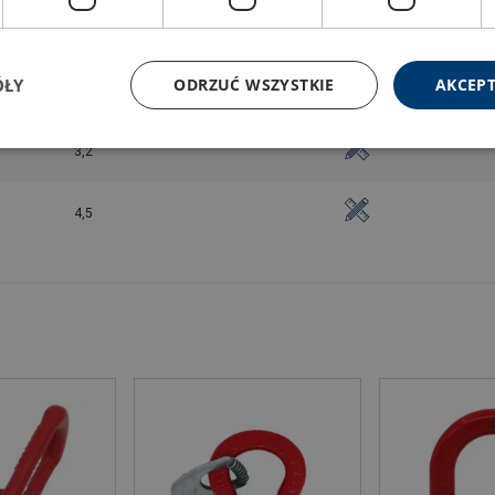
2,3
ÓŁY
ODRZUĆ WSZYSTKIE
AKCEPT
2,3
3,2
4,5