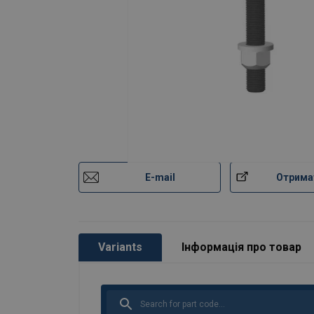
Коефіціент запасу міцності:
E-mail
Отрима
Variants
Інформація про товар