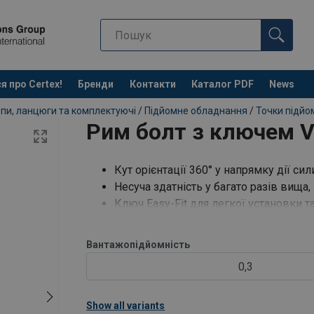
я про Certex!
Бренди
Контакти
Каталог PDF
News
пи, ланцюги та комплектуючі
/
Підйомне обладнання
/
Точки підйо
Рим болт з ключем 
Кут орієнтації 360° у напрямку дії сил
Несуча здатність у багато разів вища,
Ключ Easy-Fit для легкої установки 
Вантажопідйомність
0,3
Show all variants