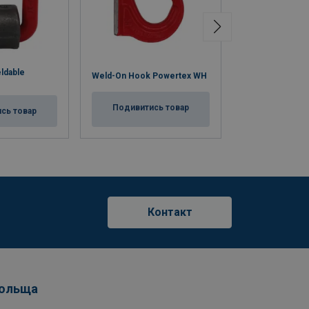
eldable
Weld-On Hook Powertex WH
Рим-гайка, клас
Подивитись товар
Подивитис
сь товар
Контакт
Польща