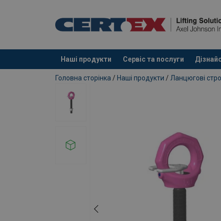
Наші продукти
Сервіс та послуги
Дізнайс
added to your quote
Головна сторінка
/
Наші продукти
/
Ланцюгові стро