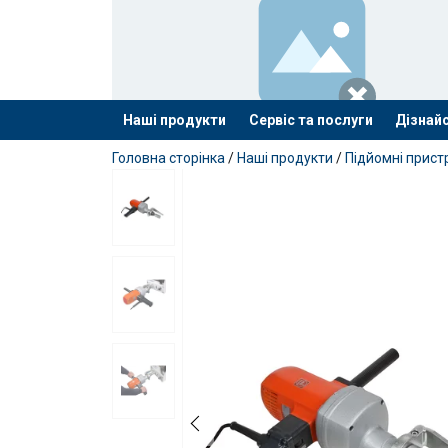
Наші продукти
Сервіс та послуги
Дізнайс
added to your quote
Головна сторінка
/
Наші продукти
/
Підйомні прист
Маркування: