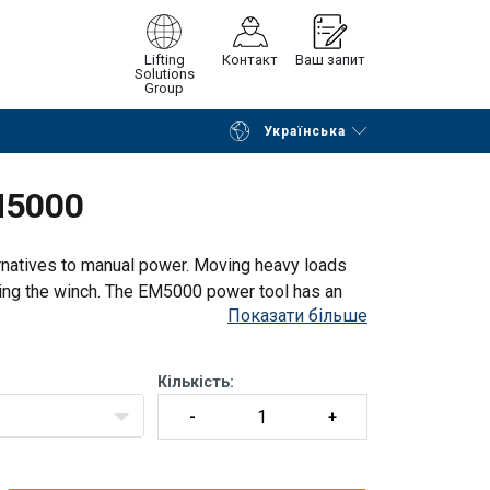
Lifting
Контакт
Ваш запит
Solutions
Group
Українська
Continue
Request quotation
M5000
rnatives to manual power. Moving heavy loads
ating the winch. The EM5000 power tool has an
Показати більше
ual drive on the Holmatro WW winches and ar
Кількість: