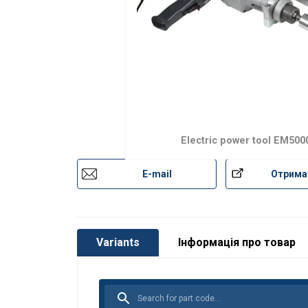
Electric power tool EM500
E-mail
Отрима
Variants
Інформація про товар