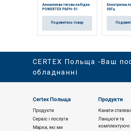
Алюмінієва тягова лебідка
Електрична ле
POWERTEX PAPH-S1
50Гц
Подивитись товар
Подивит
CERTEX Польща -Ваш по
обладнанні
Certex Польща
Продукти
Продукти
Канати сталеві
Сервіс і послуги
Ланцюги та
комплектуючі
Марки, які ми