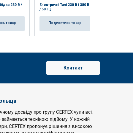
ідка 230 В /
Електричні Талі 230 В і 380 В
Електрична леб
/ 50 Гц
50Гц
сь товар
Подивитись товар
Подивитис
Контакт
Польща
чному досвіду про групу CERTEX чули всі,
 займається технікою підйому. У кожній
фери, CERTEX пропонує рішення з високою