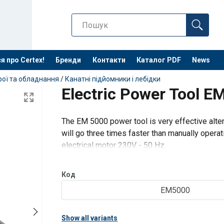
я про Certex!
Бренди
Контакти
Каталог PDF
News
рої та обладнання
/
Канатні підйомники і лебідки
Electric Power Tool E
The EM 5000 power tool is very effective alte
will go three times faster than manually oper
electrical motor 230V - 50 Hz.
The power tools are an alternative to the man
Код
EM5000
Show all variants