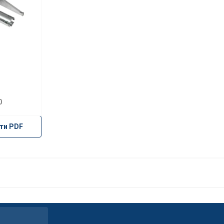
0
ти PDF