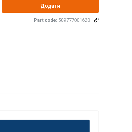
Додати
Part code:
509777001620
POLISH