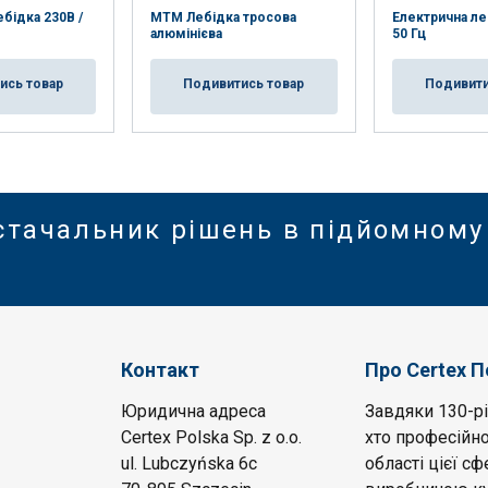
бідка 230В /
МТМ Лебідка тросова
Електрична леб
алюмінієва
50 Гц
ись товар
Подивитись товар
Подивити
стачальник рішень в підйомному
Контакт
Про Certex 
Юридична адреса
Завдяки 130-рі
Certex Polska Sp. z o.o.
хто професійно
ul. Lubczyńska 6c
області цієї с