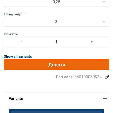
0,25
Lifting height
m
3
Кількість:
Show all variants
Додати
540100030324
Part code: