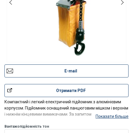
E-mail
Отримати PDF
Компактний і легкий електричний підйомник з алюмінієвим
корпусом. Підйомник оснащений ланцюговим мішком і верхнім
і нижнім кінцевими вимикачами. За запитом надаються довші
Показати більше
кабелі керування та живлення, а також ланцюги.
Вантажопідйомність
тон