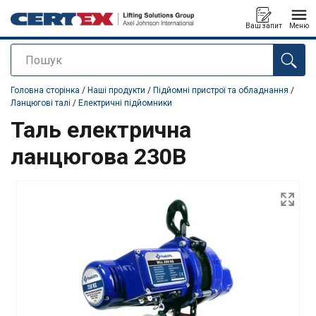
Ваш запит
Меню
Пошук
added to your quote
Головна сторінка
/
Наші продукти
/
Підйомні пристрої та обладнання
/
Ланцюгові талі
/
Електричні підйомники
Таль електрична
ланцюгова 230В