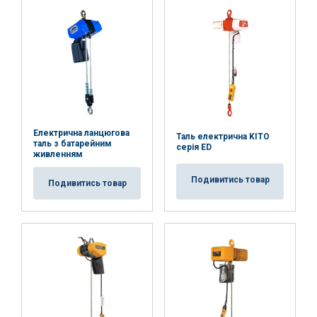
Електрична ланцюгова
Таль електрична KITO
таль з батарейним
серія ED
живленням
Подивитись товар
Подивитись товар