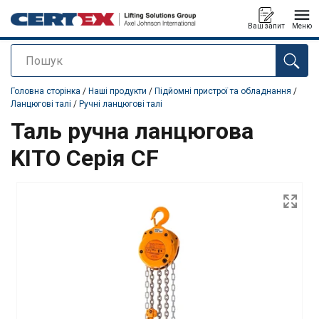
Ваш запит
Меню
Пошук
added to your quote
Головна сторінка
/
Наші продукти
/
Підйомні пристрої та обладнання
/
Ланцюгові талі
/
Ручні ланцюгові талі
Таль ручна ланцюгова
KITO Серія CF