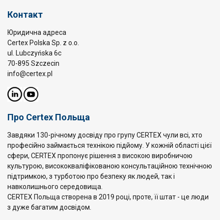
Контакт
Юридична адреса
Certex Polska Sp. z o.o.
ul. Lubczyńska 6c
70-895 Szczecin
info@certex.pl
Про Certex Польща
Завдяки 130-річному досвіду про групу CERTEX чули всі, хто
професійно займається технікою підйому. У кожній області цієї
сфери, CERTEX пропонує рішення з високою виробничою
культурою, висококваліфікованою консультаційною технічною
підтримкою, з турботою про безпеку як людей, так і
навколишнього середовища.
CERTEX Польща створена в 2019 році, проте, її штат - це люди
з дуже багатим досвідом.