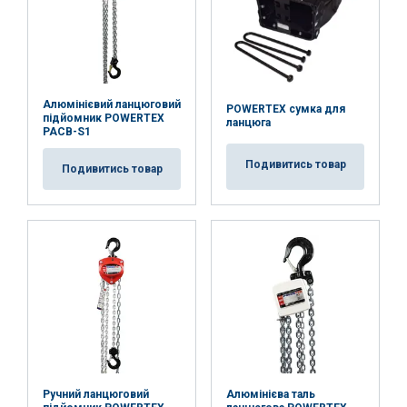
Niezbędne
Wydajność
Targetowanie
Funkcjonalność
Niesklasyfikowane
Алюмінієвий ланцюговий
POWERTEX сумка для
підйомник POWERTEX
ланцюга
PACB-S1
Подивитись товар
Подивитись товар
AKCEPTUJ WSZYSTKIE
ODRZUĆ WSZYSTKIE
POKAŻ SZCZEGÓŁY
Ручний ланцюговий
Алюмінієва таль