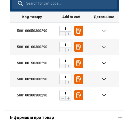
Код товару
Add to cart
Детальніше
500100050300290
500100100300290
500100150300290
500100200300290
Матеріал:
Маркування:
500100300300290
Покриття:
Коефіціент запасу міцності: