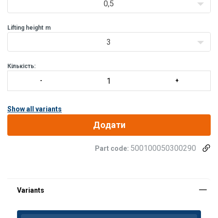
0,5
Lifting height
m
3
Кількість:
Show all variants
Додати
500100050300290
Part code: