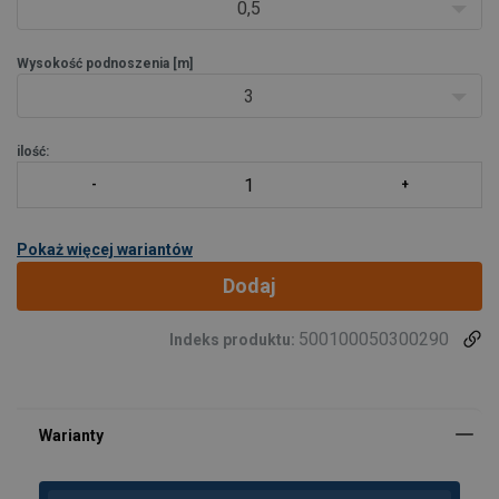
0,5
Wysokość podnoszenia [m]
3
ilość:
Pokaż więcej wariantów
Dodaj
500100050300290
Indeks produktu: