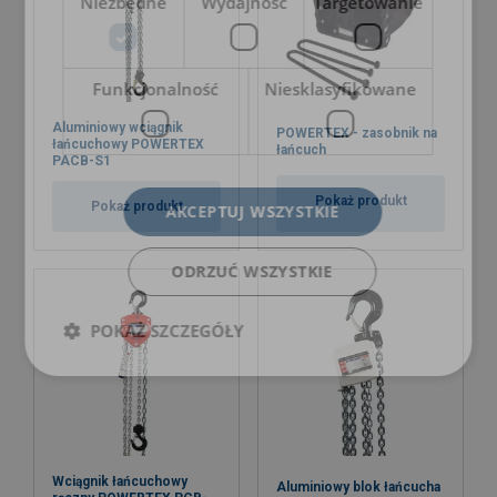
Niezbędne
Wydajność
Targetowanie
Funkcjonalność
Niesklasyfikowane
Aluminiowy wciągnik
POWERTEX - zasobnik na
łańcuchowy POWERTEX
łańcuch
PACB-S1
Pokaż produkt
Pokaż produkt
AKCEPTUJ WSZYSTKIE
ODRZUĆ WSZYSTKIE
POKAŻ SZCZEGÓŁY
Wciągnik łańcuchowy
Aluminiowy blok łańcucha