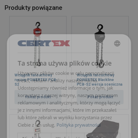
Współczynnik bezpieczeństwa:
Produkty powiązane
POLISH
Ta strona używa plików cookie
ENGLISH TRANSLATION
Używamy plików cookie w celu personalizacji
Wciągnik łańcuchowy
Wciągnik łańcuchowy
treści, reklam i analizy naszego ruchu.
ręczny POWERTEX PCB-
POWERTEX Blackline
S2
PCB-S2 wersja sceniczna
Udostępniamy również informacje o tym, jak
korzystasz z naszej witryny, naszym partnerom
Pokaż produkt
Pokaż produkt
reklamowym i analitycznym, którzy mogą łączyć
je z innymi informacjami, które im przekazałeś
lub które zebrali w wyniku korzystania przez
Ciebie z ich usług.
Polityka prywatności