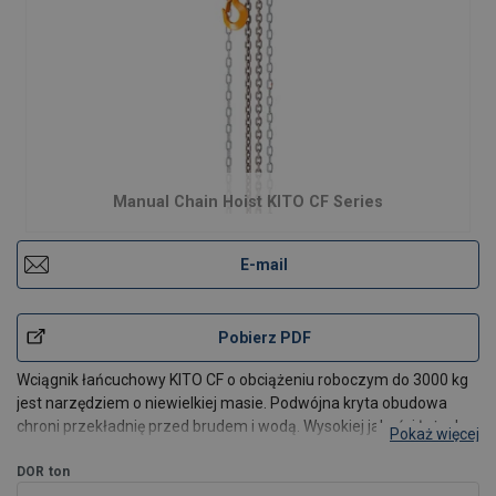
Manual Chain Hoist KITO CF Series
E-mail
Pobierz PDF
Wciągnik łańcuchowy KITO CF o obciążeniu roboczym do 3000 kg
jest narzędziem o niewielkiej masie. Podwójna kryta obudowa
chroni przekładnię przed brudem i wodą. Wysokiej jakości łożyska
Pokaż więcej
umożliwiają długotrwałą eksploatację. Precyzyjna przekładnia
została skonstruowana w taki spo
DOR
ton