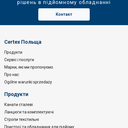
рішень в підйомному обладнанні
Контакт
Certex Польща
Продукти
Сервіс і послуги
Марки, які ми пропонуємо
Про нас
Ogólne warunki sprzedaży
Продукти
Канати сталеві
Ланцюги та комплектуючі
Стропи текстильні
Пристрої та обладнання для підйому