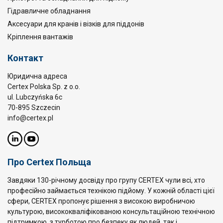
Гідравличне обладнання
Аксесуари для кранів і візків для піддонів
Кріплення вантажів
Контакт
Юридична адреса
Certex Polska Sp. z o.o.
ul. Lubczyńska 6c
70-895 Szczecin
info@certex.pl
Про Certex Польща
Завдяки 130-річному досвіду про групу CERTEX чули всі, хто
професійно займається технікою підйому. У кожній області цієї
сфери, CERTEX пропонує рішення з високою виробничою
культурою, висококваліфікованою консультаційною технічною
підтримкою, з турботою про безпеку як людей, так і