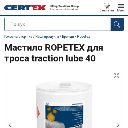
Ваш запит
Меню
Пошук
added to your quote
Головна сторінка
/
Наші продукти
/
Бренди
/
Ropetex
Мастило ROPETEX для
троса traction lube 40