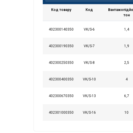
Код товару
Код
Вантажопідйо
тон
402300140350
VK/S-6
1,4
Ta strona uży
402300190350
VK/S-7
1,9
Używamy plików cook
również informacje 
402300250350
VK/S-8
2,5
analitycznym, którzy
wyniku korzystania p
402300400350
VK/S-10
4
Niezbędne
402300670350
VK/S-13
6,7
402301000350
VK/S-16
10
POKAŻ SZCZEG