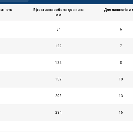
мність
Ефективна робоча довжина
Для ланцюгів ø
мм
84
6
wa plików cookie
122
7
ie w celu personalizacji treści, reklam i analizy naszego ruchu
o tym, jak korzystasz z naszej witryny, naszym partnerom rekla
122
8
 mogą łączyć je z innymi informacjami, które im przekazałeś lub 
rzez Ciebie z ich usług.
Polityka prywatności
159
10
Wydajność
Targetowanie
Funkcjonalność
203
13
234
16
ÓŁY
ODRZUĆ WSZYSTKIE
AKCEPT