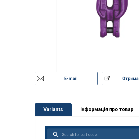
E-mail
Отрима
Variants
Інформація про товар