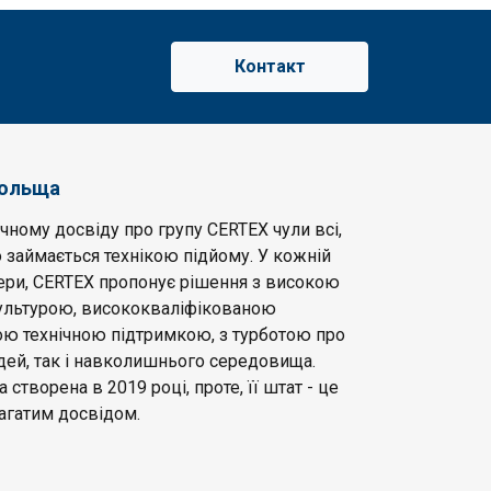
Контакт
Польща
чному досвіду про групу CERTEX чули всі,
 займається технікою підйому. У кожній
фери, CERTEX пропонує рішення з високою
льтурою, висококваліфікованою
ою технічною підтримкою, з турботою про
дей, так і навколишнього середовища.
створена в 2019 році, проте, її штат - це
агатим досвідом.