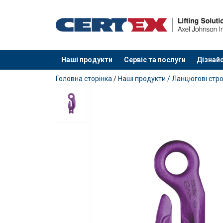
Наші продукти
Сервіс та послуги
Дізнайс
added to your quote
Головна сторінка
/
Наші продукти
/
Ланцюгові стро
Матеріал:
Маркування:
Покриття:
Коефіціент запасу міцності:
Клас: