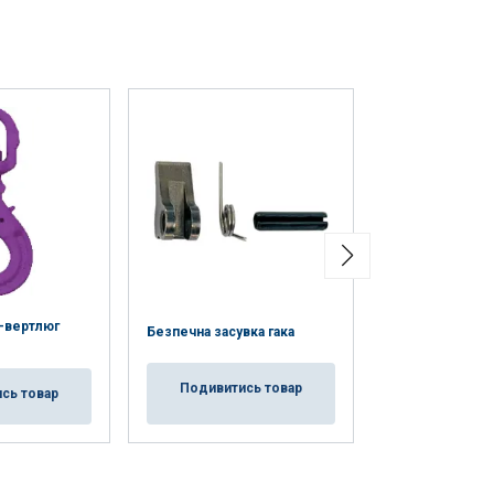
-вертлюг
Штифт для гак
Безпечна засувка гака
безпечних сам
Подивитись товар
сь товар
Подивитис