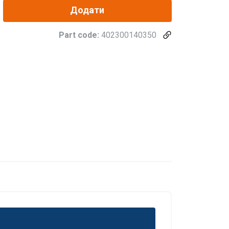
Додати
Part code:
402300140350