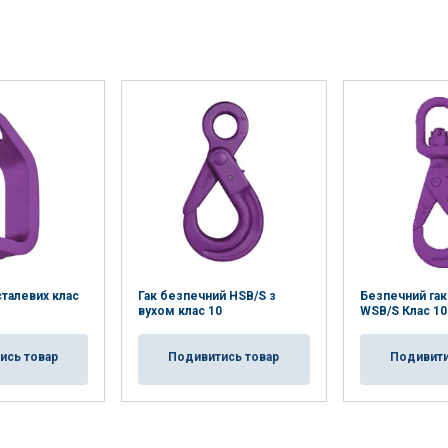
сталевих клас
Гак безпечний HSB/S з
Безпечний гак
вухом клас 10
WSB/S Клас 10
ись товар
Подивитись товар
Подивити