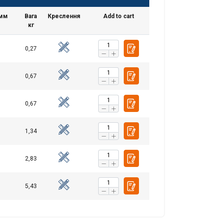
 мм
Вага
Креслення
Add to cart
кг
0,27
POLISH
ENGLISH TRANSLATION
0,67
. Udostępniamy
mowym i
0,67
które zebrali w
1,34
Niesklasyfikowane
2,83
5,43
UJ WSZYSTKIE