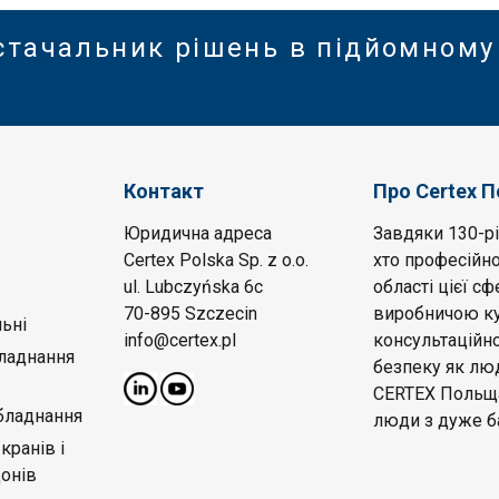
стачальник рішень в підйомному
Контакт
Про Certex 
Юридична адреса
Завдяки 130-рі
Certex Polska Sp. z o.o.
хто професійно
ul. Lubczyńska 6c
області цієї с
70-895 Szczecin
виробничою ку
ьні
info@certex.pl
консультаційн
бладнання
безпеку як лю
CERTEX Польща 
бладнання
люди з дуже б
кранів і
донів