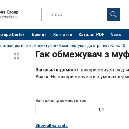
я про Certex!
Бренди
Контакти
Каталог PDF
News
пи, ланцюги та комплектуючі
/
Комплектуючі до стропів
/
Клас 10
Гак обмежувач з муф
Загальні відомості:
використовується для
Увага!
Не використовувати в умовах терм
Вантажопідйомність
тон
1,4
Show all variants