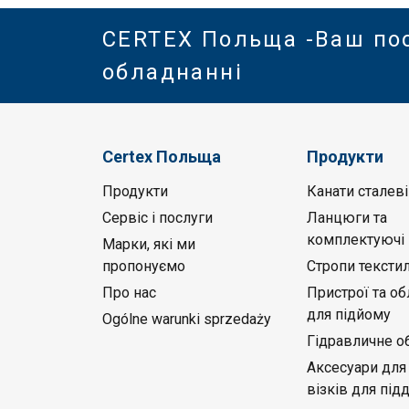
CERTEX Польща -Ваш по
обладнанні
Certex Польща
Продукти
Продукти
Канати сталеві
Сервіс і послуги
Ланцюги та
комплектуючі
Марки, які ми
пропонуємо
Стропи текстил
Про нас
Пристрої та о
для підйому
Ogólne warunki sprzedaży
Гідравличне о
Аксесуари для 
візків для під