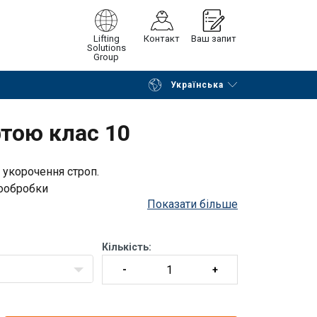
Lifting
Контакт
Ваш запит
Solutions
Group
Українська
Continue
Request quotation
тою клас 10
 укорочення строп.
ообробки
Показати більше
Кількість: