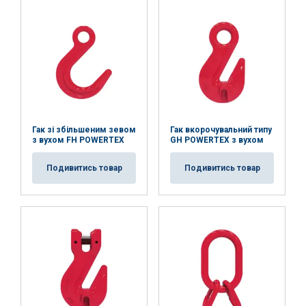
AKCEPTUJ WSZYSTKIE
ODRZUĆ WSZYSTKIE
POKAŻ SZCZEGÓŁY
Гак зі збільшеним зевом
Гак вкорочувальний типу
з вухом FH POWERTEX
GH POWERTEX з вухом
Подивитись товар
Подивитись товар