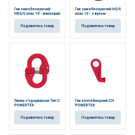
Гак самоблокуючий
Гак самоблокуючий HS/S
HKS/S клас 10 - вилковий
клас 10 - з вухом
POLISH
Подивитись товар
Подивитись товар
Ta strona używa plików cookie
ENGLISH TRANSLATION
Używamy plików cookie w celu personalizacji
treści, reklam i analizy naszego ruchu.
Udostępniamy również informacje o tym, jak
korzystasz z naszej witryny, naszym partnerom
reklamowym i analitycznym, którzy mogą łączyć
je z innymi informacjami, które im przekazałeś
lub które zebrali w wyniku korzystania przez
Ciebie z ich usług.
Polityka prywatności
Ланка з'єднувальна Тип С
Гак контейнерний CH
Niezbędne
Wydajność
Targetowanie
POWERTEX
POWERTEX
Подивитись товар
Подивитись товар
Funkcjonalność
Niesklasyfikowane