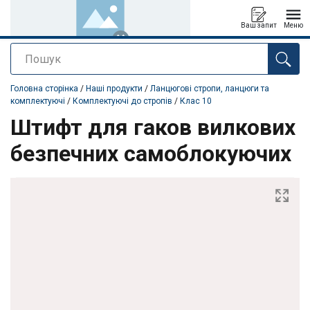
Ваш запит
Меню
Пошук
added to your quote
Головна сторінка
/
Наші продукти
/
Ланцюгові стропи, ланцюги та
комплектуючі
/
Комплектуючі до стропів
/
Клас 10
Штифт для гаков вилкових
безпечних самоблокуючих