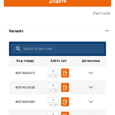
Додати
Part code:
Код товару
Add to cart
Детальніше
40974009473
Клас:
40974016538
40974009489