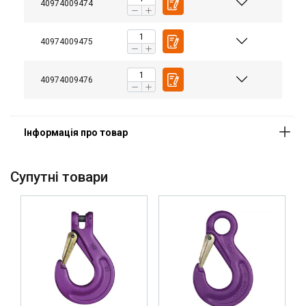
40974009474
40974009475
40974009476
Cупутні товари