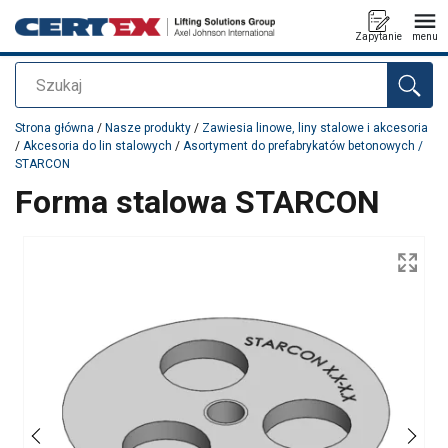
Zapytanie
menu
Szukaj
Dodano do zapytania
Strona główna
/
Nasze produkty
/
Zawiesia linowe, liny stalowe i akcesoria
/
Akcesoria do lin stalowych
/
Asortyment do prefabrykatów betonowych /
STARCON
Forma stalowa STARCON