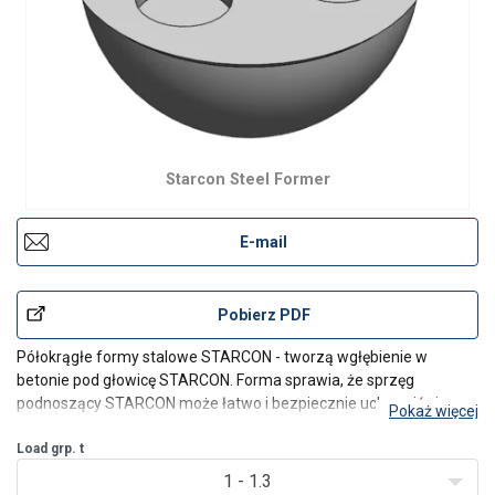
Starcon Steel Former
E-mail
Pobierz PDF
Półokrągłe formy stalowe STARCON - tworzą wgłębienie w
betonie pod głowicę STARCON. Forma sprawia, że sprzęg
podnoszący STARCON może łatwo i bezpiecznie uchwycić się
Pokaż więcej
kutej głowicy kotwy STARCON i bezpiecznie ją podnieść.
Load grp. t
1 - 1.3