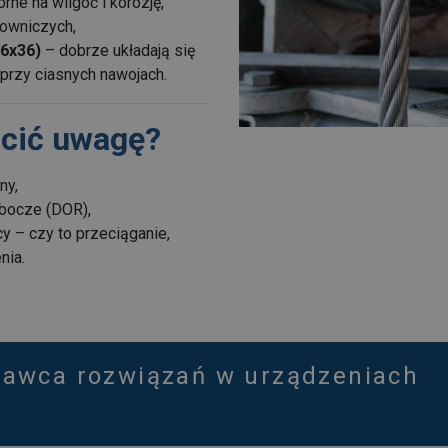
rne na wilgoć i korozję,
towniczych,
 6x36)
– dobrze układają się
przy ciasnych nawojach.
ócić uwagę?
ny,
bocze (DOR),
cy – czy to przeciąganie,
nia.
tawca rozwiązań w urządzeniach