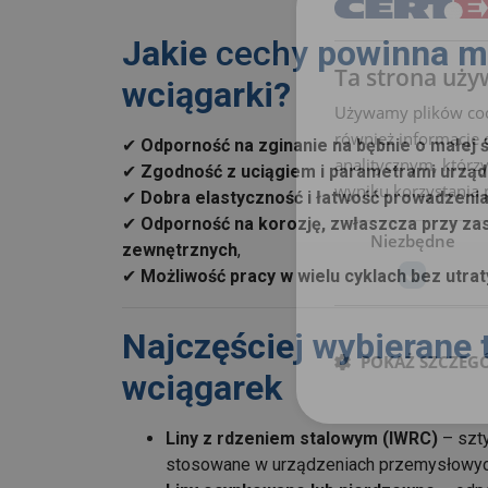
Jakie
cechy
powinna mi
Ta strona uży
wciągarki?
Używamy plików cook
również informacje 
✔
Odporność na zginanie na bębnie o małej 
analitycznym, którzy
✔
Zgodność z uciągiem i parametrami urząd
wyniku korzystania p
✔
Dobra elastyczność i łatwość prowadzeni
✔
Odporność na korozję, zwłaszcza przy z
Niezbędne
zewnętrznych
,
✔
Możliwość pracy w wielu cyklach bez utrat
Najczęściej wybierane t
POKAŻ SZCZEG
wciągarek
Liny z rdzeniem stalowym (IWRC)
– szty
stosowane w urządzeniach przemysłowyc