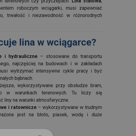
ch terenowych czy przyczepach.
Lina stalowa
,
ntem roboczym wciągarki, musi zapewniać
o, trwałość i niezawodność w różnorodnych
acuje lina w wciągarce?
e i hydrauliczne
– stosowane do transportu
ego, najczęściej na budowach i w zakładach
usi wytrzymać intensywne cykle pracy i być
małych bębnach.
żejsze, wykorzystywane przy obsłudze bram,
lub w warunkach terenowych. Tu liczy się
ć liny na warunki atmosferyczne.
we i ratownicze
– wykorzystywane w trudnym
arażona jest na błoto, piasek, wodę i duże