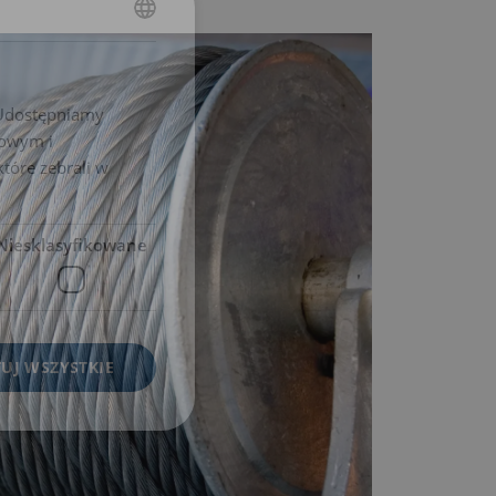
POLISH
ENGLISH TRANSLATION
. Udostępniamy
mowym i
które zebrali w
Niesklasyfikowane
UJ WSZYSTKIE