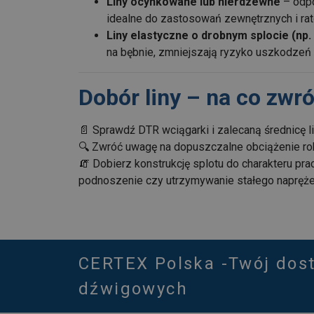
Liny ocynkowane lub nierdzewne
– odpo
idealne do zastosowań zewnętrznych i ra
Liny elastyczne o drobnym splocie (np.
na bębnie, zmniejszają ryzyko uszkodzeń 
Dobór liny – na co zwr
📄 Sprawdź DTR wciągarki i zalecaną średnicę li
🔍 Zwróć uwagę na dopuszczalne obciążenie ro
🧯 Dobierz konstrukcję splotu do charakteru pra
podnoszenie czy utrzymywanie stałego napręże
CERTEX Polska -Twój dos
dźwigowych