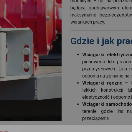
mobilnych – np. na pojazda
będąca podstawowym eleme
maksymalne bezpieczeństw
warunkach pracy.
Gdzie i jak pr
Wciągarki elektryczn
pionowego lub poziom
przemysłowych. Lina m
odporna na zginanie na 
Wciągarki ręczne
– l
lekkich konstrukcji 
elastyczność i odpornoś
Wciągarki samochodo
terenie, gdzie lina n
przeciążenia.