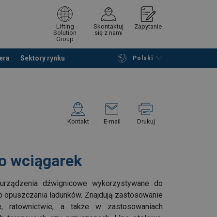
Lifting
Skontaktuj
Zapytanie
Solution
się z nami
Group
era
Sektory rynku
Polski
Przeglądaj katalog
Podsumowanie
Kontakt
E-mail
Drukuj
do wciągarek
rządzenia dźwignicowe wykorzystywane do
ub opuszczania ładunków. Znajdują zastosowanie
e, ratownictwie, a także w zastosowaniach