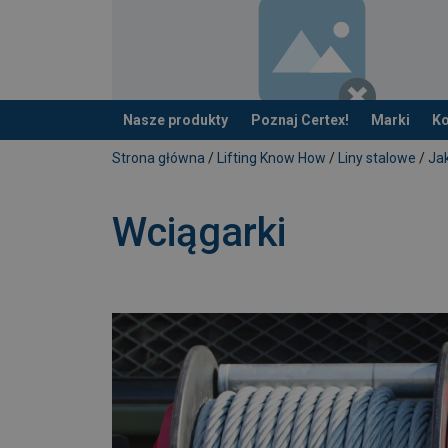
Nasze produkty
Poznaj Certex!
Marki
Ko
Dodano do zapytania
Strona główna
/
Lifting Know How
/
Liny stalowe
/
Jak
Wciągarki