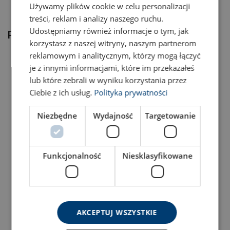
Używamy plików cookie w celu personalizacji
Kompatybilność
treści, reklam i analizy naszego ruchu.
Udostępniamy również informacje o tym, jak
Produkty powiązane
korzystasz z naszej witryny, naszym partnerom
reklamowym i analitycznym, którzy mogą łączyć
je z innymi informacjami, które im przekazałeś
Trwałe wykończenie
lub które zebrali w wyniku korzystania przez
Ciebie z ich usług.
Polityka prywatności
Niezbędne
Wydajność
Targetowanie
Pełna identyfikowalność
POWERTEX Amortyzator
POWERTEX Amortyzator
Funkcjonalność
Niesklasyfikowane
P0624-1,5
P0625-2,0
Materiał:
Pokaż produkt
Pokaż produkt
Znakowanie:
Zakończenie:
Uwaga:
AKCEPTUJ WSZYSTKIE