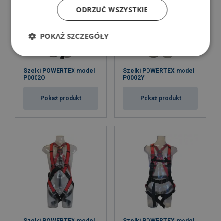
ODRZUĆ WSZYSTKIE
POKAŻ SZCZEGÓŁY
Szelki POWERTEX model
Szelki POWERTEX model
P0002O
P0002Y
Pokaż produkt
Pokaż produkt
Szelki POWERTEX model
Szelki POWERTEX model