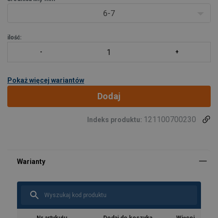
niezawodn
6-7
ilość:
Pokaż więcej wariantów
Dodaj
121100700230
Indeks produktu: