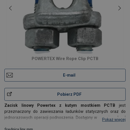
POWERTEX Wire Rope Clip PCTB
E-mail
Pobierz PDF
Zacisk linowy Powertex z kutym mostkiem PCTB
jest
przeznaczony do zawieszania ładunków statycznych oraz do
jednorazowych operacji podnoszenia. Dostępny w rozmiarach od
Pokaż więcej
6 do 40 mm, zacisk ten został zaprojektowany i przetestowany
zgodnie z normą EN 13411-5B, co gwarantuje zgodność i
Średnica liny
mm