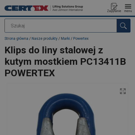
Zapytanie
menu
Szukaj
Dodano do zapytania
Strona główna
/
Nasze produkty
/
Marki
/
Powertex
Klips do liny stalowej z
kutym mostkiem PC13411B
POWERTEX