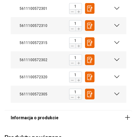
5611100572301
5611100572310
5611100572315
Współczynnik bezpieczeństwa:
5611100572302
5611100572320
5611100572305