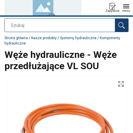
Zapytanie
menu
Szukaj
Dodano do zapytania
Strona główna
/
Nasze produkty
/
Systemy hydrauliczne
/
Komponenty
hydrauliczne
Węże hydrauliczne - Węże
przedłużające VL SOU