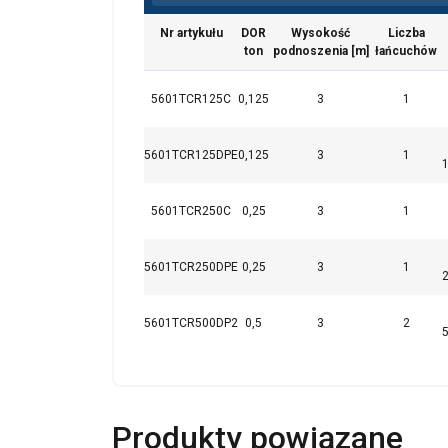
Nr artykułu
DOR
Wysokość
Liczba
ton
podnoszenia [m]
łańcuchów
5601TCR125C
0,125
3
1
Ta strona uży
Używamy plików cook
5601TCR125DPE
0,125
3
1
również informacje 
analitycznym, którzy
wyniku korzystania p
5601TCR250C
0,25
3
1
Niezbędne
5601TCR250DPE
0,25
3
1
5601TCR500DP2
0,5
3
2
POKAŻ SZCZEG
Produkty powiązane