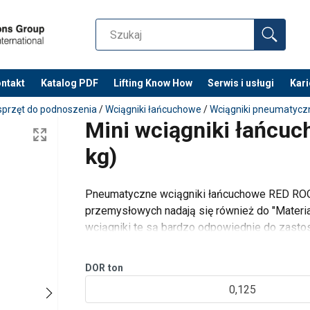
ntakt
Katalog PDF
Lifting Know How
Serwis i usługi
Kari
sprzęt do podnoszenia
/
Wciągniki łańcuchowe
/
Wciągniki pneumatycz
Mini wciągniki łańcuc
kg)
Pneumatyczne wciągniki łańcuchowe RED RO
przemysłowych nadają się również do "Material
r-Manual-EN-112025.pdf
wciągniki te są bardzo odpowiednie do zasto
zastosowania w instalacjach czyszczenia zbio
DOR
ton
0,125