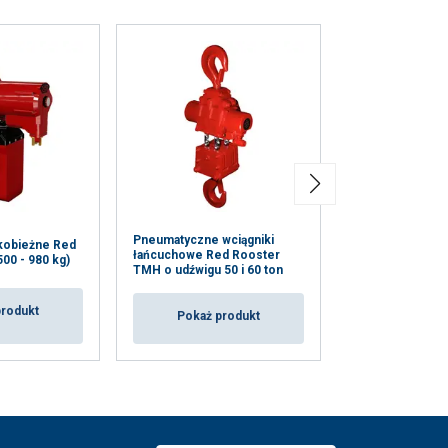
Pneumatyczne wciągniki
kobieżne Red
Wciągnik pneu
łańcuchowe Red Rooster
00 - 980 kg)
(3.000 - 15.000 
TMH o udźwigu 50 i 60 ton
produkt
Pokaż p
Pokaż produkt