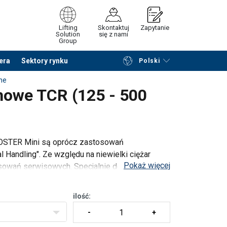
Lifting
Skontaktuj
Zapytanie
Solution
się z nami
Group
era
Sektory rynku
Polski
Przeglądaj katalog
Podsumowanie
ne
howe TCR (125 - 500
OSTER Mini są oprócz zastosowań
 Handling". Ze względu na niewielki ciężar
Pokaż więcej
sowań serwisowych. Specjalnie do
rni
ilość: