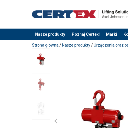
Nasze produkty
Poznaj Certex!
Marki
Ko
Dodano do zapytania
Strona główna
/
Nasze produkty
/
Urządzenia oraz o
User Manuals
Red-Rooster-TCR-125-250-500C2-DP2E-Use