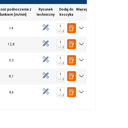
kość podnoszenia z
Rysunek
Dodaj do
Więcej
dunkiem [m/min]
techniczny
koszyka
POLISH
14
ENGLISH TRANSLATION
. Udostępniamy
12,8
mowym i
które zebrali w
9,3
Niesklasyfikowane
8,1
4,6
UJ WSZYSTKIE