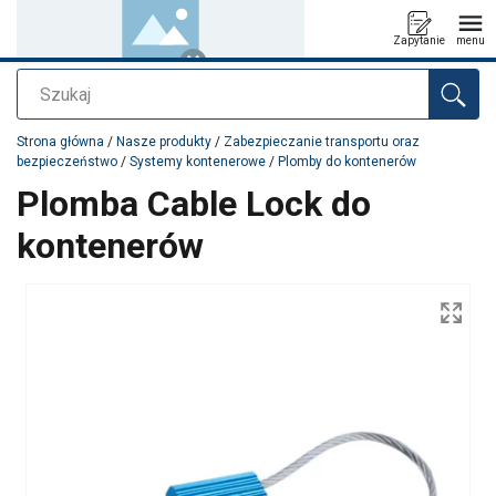
Zapytanie
menu
Szukaj
Dodano do zapytania
Strona główna
/
Nasze produkty
/
Zabezpieczanie transportu oraz
bezpieczeństwo
/
Systemy kontenerowe
/
Plomby do kontenerów
Plomba Cable Lock do
kontenerów