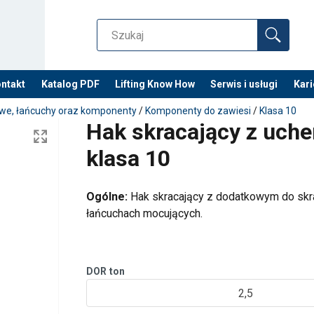
ntakt
Katalog PDF
Lifting Know How
Serwis i usługi
Kari
we, łańcuchy oraz komponenty
/
Komponenty do zawiesi
/
Klasa 10
Hak skracający z uch
klasa 10
Ogólne:
Hak skracający z dodatkowym do skr
łańcuchach mocujących.
DOR
ton
2,5