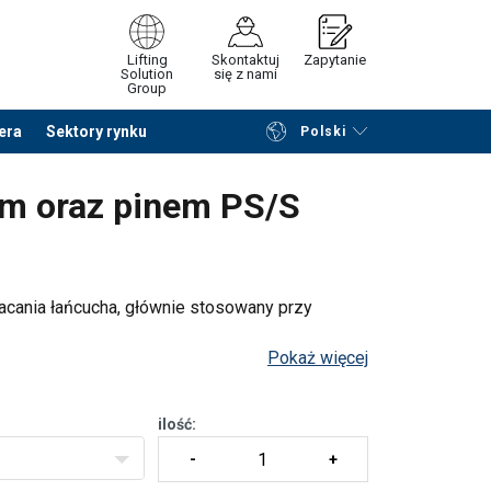
Lifting
Skontaktuj
Zapytanie
Solution
się z nami
Group
era
Sektory rynku
Polski
Przeglądaj katalog
Podsumowanie
em oraz pinem PS/S
acania łańcucha, głównie stosowany przy
Pokaż więcej
ilość: