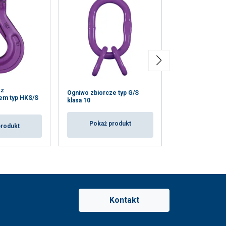
 z
Ogniwo główne 
Ogniwo zbiorcze typ G/S
em typ HKS/S
skracającymi T
klasa 10
Klasa 10
Pokaż produkt
produkt
Pokaż p
Kontakt