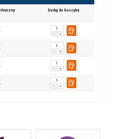
chniczny
Dodaj do koszyka
POLISH
ENGLISH TRANSLATION
. Udostępniamy
mowym i
które zebrali w
Niesklasyfikowane
UJ WSZYSTKIE