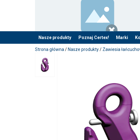
Nasze produkty
Poznaj Certex!
Marki
Ko
Dodano do zapytania
Strona główna
/
Nasze produkty
/
Zawiesia łańcucho
Materiał:
Znakowanie:
Zakres temperatur:
Uwaga:
Współczynnik bezpieczeństwa:
Klasa: