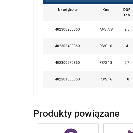
Nr artykułu
Kod
DOR
ton
Ta strona uży
402300250360
PS/S 7/8
2,5
Używamy plików cook
również informacje 
analitycznym, którzy
402300400360
PS/S 10
4
wyniku korzystania p
402300670360
PS/S 13
6,7
Niezbędne
402301000360
PS/S 16
10
POKAŻ SZCZEG
Produkty powiązane