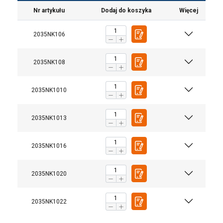
Nr artykułu
Dodaj do koszyka
Więcej
2035NK106
2035NK108
2035NK1010
Materiał:
Zakres temperatur:
Zakończenie:
2035NK1013
Uwaga:
2035NK1016
Współczynnik bezpieczeństwa:
Klasa:
2035NK1020
2035NK1022