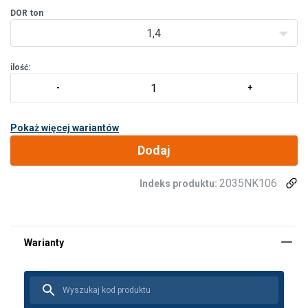
DOR
ton
1,4
ilość:
Pokaż więcej wariantów
Dodaj
2035NK106
Indeks produktu: