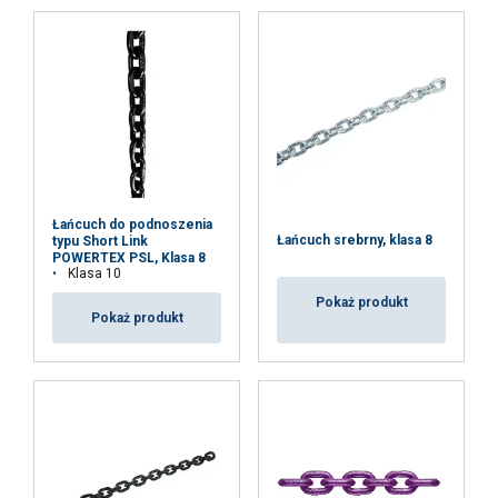
Niezbędne
Wydajność
Targetowanie
Funkcjonalność
Niesklasyfikowane
Łańcuch do podnoszenia
AKCEPTUJ WSZYSTKIE
Łańcuch srebrny, klasa 8
typu Short Link
POWERTEX PSL, Klasa 8
Klasa 10
ODRZUĆ WSZYSTKIE
Pokaż produkt
Pokaż produkt
POKAŻ SZCZEGÓŁY