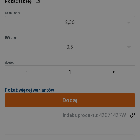
Pokaż tabelę
ładunków w różnych branżach przemysłu. S
DOR
ton
2,36
EWL
m
0,5
ilość:
Pokaż więcej wariantów
Dodaj
42071427W
Indeks produktu: