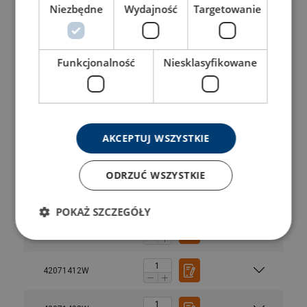
42070061W
Niezbędne
Wydajność
Targetowanie
42071381W
Funkcjonalność
Niesklasyfikowane
42071385W
42071397W
AKCEPTUJ WSZYSTKIE
42071393W
ODRZUĆ WSZYSTKIE
42071404W
POKAŻ SZCZEGÓŁY
42071401W
42071412W
1-part
2-part