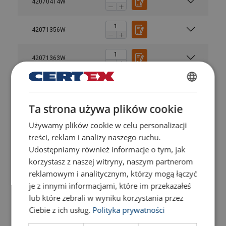
42070414W
42071356W
42071363W
42071360W
POLISH
Ta strona używa plików cookie
ENGLISH TRANSLATION
42070356W
Używamy plików cookie w celu personalizacji
treści, reklam i analizy naszego ruchu.
42071367W
Udostępniamy również informacje o tym, jak
korzystasz z naszej witryny, naszym partnerom
42070407W
reklamowym i analitycznym, którzy mogą łączyć
je z innymi informacjami, które im przekazałeś
lub które zebrali w wyniku korzystania przez
42071373W
Ciebie z ich usług.
Polityka prywatności