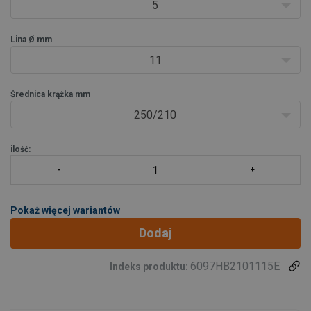
- Standardowo pomalowany na żółto (bez pasów).
5
- Ten blok dźwigu może być używany również tylko z dw
Lina Ø mm
11
Średnica krążka mm
250/210
ilość:
Pokaż więcej wariantów
Dodaj
6097HB2101115E
Indeks produktu: