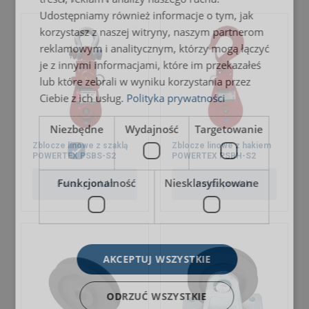
Udostępniamy również informacje o tym, jak
korzystasz z naszej witryny, naszym partnerom
reklamowym i analitycznym, którzy mogą łączyć
je z innymi informacjami, które im przekazałeś
lub które zebrali w wyniku korzystania przez
Ciebie z ich usług.
Polityka prywatności
Niezbędne
Wydajność
Targetowanie
Zblocze linowe z szaklą
Zblocze linowe z hakiem
POWERTEX PSBS-S2
POWERTEX PSBH-S2
Funkcjonalność
Niesklasyfikowane
Pokaż produkt
Pokaż produkt
AKCEPTUJ WSZYSTKIE
ODRZUĆ WSZYSTKIE