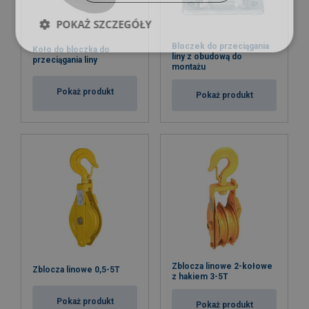
POKAŻ SZCZEGÓŁY
Bloczek do przeciągania
Koło do bloczka do
liny z obudową do
przeciągania liny
montażu
Pokaż produkt
Pokaż produkt
Zblocza linowe 2-kołowe
Zblocza linowe 0,5-5T
z hakiem 3-5T
Pokaż produkt
Pokaż produkt