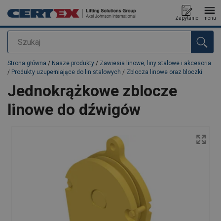
Zapytanie
menu
Szukaj
Dodano do zapytania
Strona główna
/
Nasze produkty
/
Zawiesia linowe, liny stalowe i akcesoria
/
Produkty uzupełniające do lin stalowych
/
Zblocza linowe oraz bloczki
Jednokrążkowe zblocze
linowe do dźwigów