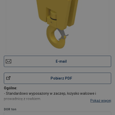
E-mail
Pobierz PDF
Ogólne:
- Standardowo wyposażony w zaczep, łożysko walcowe i
prowadnicę z rowkiem.
Pokaż więcej
- Standardowo wyposażony w hak obrotowy typu Crosby (319AN),
łącznie z zapadką bezpieczeństwa i zawleczką.
DOR
ton