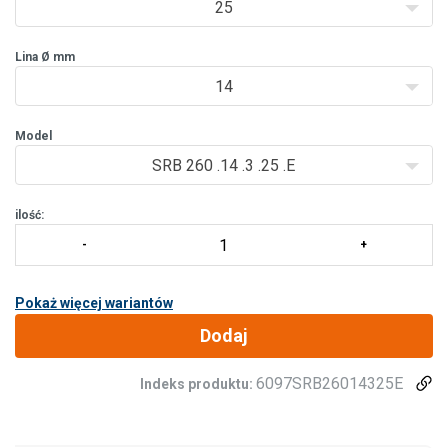
wysokość podnoszenia jest ograniczona.
25
- Podwójnie
Lina Ø mm
14
Model
SRB 260 .14 .3 .25 .E
ilość:
Pokaż więcej wariantów
Dodaj
6097SRB26014325E
Indeks produktu: