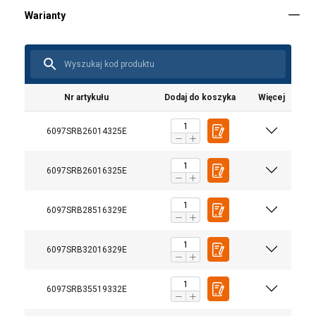
Nr artykułu
Dodaj do koszyka
Więcej
6097SRB26014325E
6097SRB26016325E
6097SRB28516329E
6097SRB32016329E
6097SRB35519332E