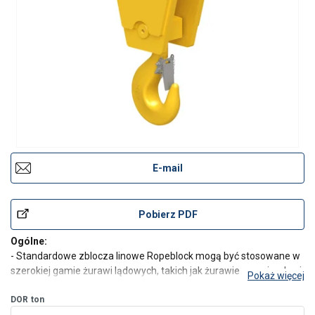
E-mail
Pobierz PDF
Ogólne:
- Standardowe zblocza linowe Ropeblock mogą być stosowane w
szerokiej gamie żurawi lądowych, takich jak żurawie samojezdne i
Pokaż więcej
gąsienicowe. Są one doskonałym wyborem tam, gdzie częsta,
łatwa wymiana bloków nie jest wymaganą cechą główną lub
DOR
ton