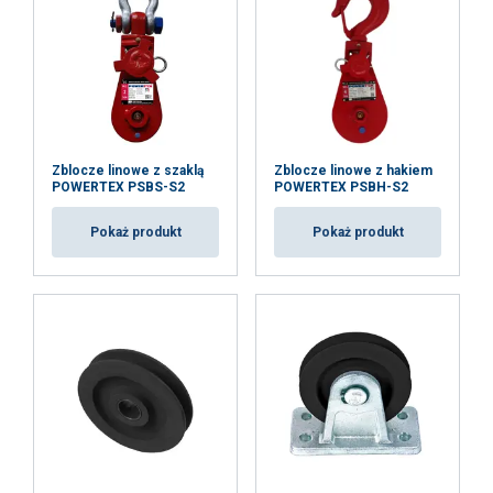
Funkcjonalność
Niesklasyfikowane
AKCEPTUJ WSZYSTKIE
Zblocze linowe z szaklą
Zblocze linowe z hakiem
POWERTEX PSBS-S2
POWERTEX PSBH-S2
ODRZUĆ WSZYSTKIE
Pokaż produkt
Pokaż produkt
POKAŻ SZCZEGÓŁY