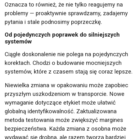
Oznacza to również, że nie tylko reagujemy na
problemy — proaktywnie sprawdzamy, zadajemy
pytania i stale podnosimy poprzeczkę.
Od pojedynczych poprawek do silniejszych
systemów
POLISH
Ciągłe doskonalenie nie polega na pojedynczych
Ta strona używa plików cookie
ENGLISH TRANSLATION
korektach. Chodzi o budowanie mocniejszych
Używamy plików cookie w celu personalizacji
systemów, które z czasem stają się coraz lepsze.
treści, reklam i analizy naszego ruchu.
Niewielka zmiana w opakowaniu może zapobiec
Udostępniamy również informacje o tym, jak
korzystasz z naszej witryny, naszym partnerom
przyszłym uszkodzeniom w transporcie. Nowe
reklamowym i analitycznym, którzy mogą łączyć
wymaganie dotyczące etykiet może ułatwić
je z innymi informacjami, które im przekazałeś
globalną identyfikowalność. Zaktualizowana
lub które zebrali w wyniku korzystania przez
metoda testowania może zwiększyć margines
Ciebie z ich usług.
Polityka prywatności
bezpieczeństwa. Każda zmiana z osobna może
Niezbędne
Wydajność
Targetowanie
wydawać się drobna, ale razem tworzą bardziej