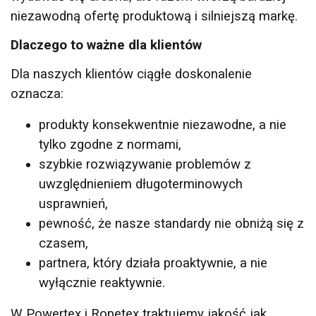
niezawodną ofertę produktową i silniejszą markę.
Dlaczego to ważne dla klientów
Funkcjonalność
Niesklasyfikowane
Dla naszych klientów ciągłe doskonalenie
oznacza:
produkty konsekwentnie niezawodne, a nie
AKCEPTUJ WSZYSTKIE
tylko zgodne z normami,
szybkie rozwiązywanie problemów z
ODRZUĆ WSZYSTKIE
uwzględnieniem długoterminowych
usprawnień,
POKAŻ SZCZEGÓŁY
pewność, że nasze standardy nie obniżą się z
czasem,
partnera, który działa proaktywnie, a nie
wyłącznie reaktywnie.
W Powertex i Ropetex traktujemy jakość jak