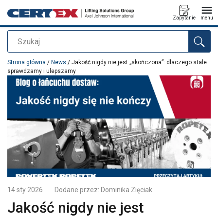
Zapytanie
menu
Szukaj
Dodano do zapytania
Strona główna
/
News
/ Jakość nigdy nie jest „skończona”: dlaczego stale
sprawdzamy i ulepszamy
14 sty 2026
Dodane przez:
Dominika Zięciak
Jakość nigdy nie jest