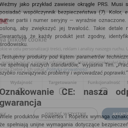
Weźmy jako przykład zawiesie okrągłe PRS. Musi 
posiadać współczynnik bezpieczeństwa (7). Kolor, 
numer partii i numer seryjny — wyraźnie oznaczone.
osłoną, aby zwiększyć jej trwałość.
Takie detale 
Gwarantują, że każdy produkt jest zgodny, identy
wa plików cookie
środowisku.
ie w celu personalizacji treści, reklam i analizy naszego ruchu
o tym, jak korzystasz z naszej witryny, naszym partnerom rekla
„Testujemy produkty pod kątem parametrów techniczny
 mogą łączyć je z innymi informacjami, które im przekazałeś lub 
nie spełniają naszych standardów,”
wyjaśnia Tim.
„Pra
rzez Ciebie z ich usług.
Polityka prywatności
szybko rozwiązywać problemy i wprowadzać poprawki.”
Wydajność
Targetowanie
Funkcjonalność
Oznakowanie CE: nasza odp
gwarancja
ÓŁY
ODRZUĆ WSZYSTKIE
AKCEPT
Wiele produktów Powertex i Ropetex wymaga oznako
że spełniają unijne wymagania dotyczące bezpiecze