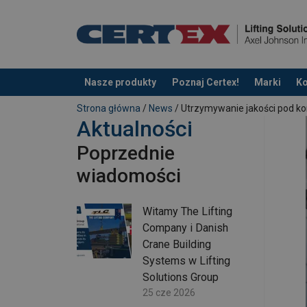
Nasze produkty
Poznaj Certex!
Marki
Ko
Dodano do zapytania
Strona główna
/
News
/ Utrzymywanie jakości pod ko
Aktualności
Poprzednie
wiadomości
Witamy The Lifting
Company i Danish
Crane Building
Systems w Lifting
Solutions Group
25 cze 2026