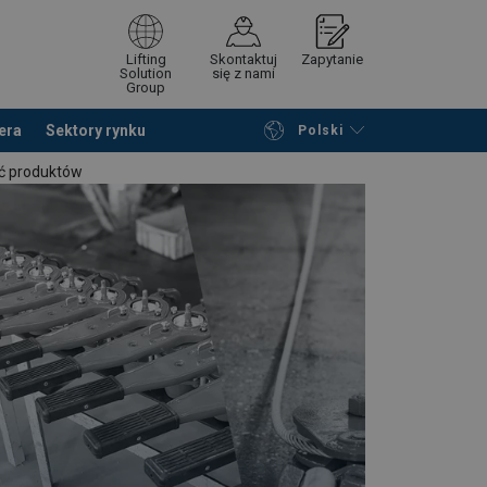
Lifting
Skontaktuj
Zapytanie
Solution
się z nami
Group
era
Sektory rynku
Polski
Przeglądaj katalog
Podsumowanie
ść produktów