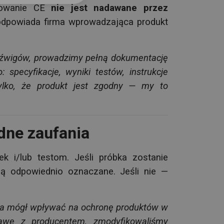
akowanie CE
nie jest nadawane przez
odpowiada firma wprowadzająca produkt
udźwigów, prowadzimy pełną dokumentację
specyfikacje, wyniki testów, instrukcje
ylko, że produkt jest zgodny — my to
dne zaufania
k i/lub testom. Jeśli próbka zostanie
 są odpowiednio oznaczane.
Jeśli nie —
nia mógł wpływać na ochronę produktów w
awę z producentem, zmodyfikowaliśmy