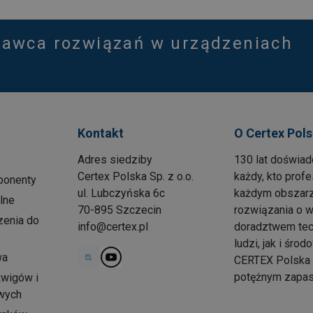
tawca rozwiązań w urządzeniach
Kontakt
O Certex Pol
Adres siedziby
130 lat doświad
Certex Polska Sp. z o.o.
każdy, kto prof
ponenty
ul. Lubczyńska 6c
każdym obszarz
lne
70-895 Szczecin
rozwiązania o w
zenia do
info@certex.pl
doradztwem tec
ludzi, jak i środ
wa
CERTEX Polska p
potężnym zapas
źwigów i
wych