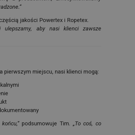
wadzone.”
częścią jakości Powertex i Ropetex.
i ulepszamy, aby nasi klienci zawsze
 pierwszym miejscu, nasi klienci mogą:
okalnymi
enie
ukt
 udokumentowany
 końcu,”
podsumowuje Tim.
„To coś, co