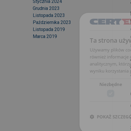
Stycznia 2024
Grudnia 2023
Listopada 2023
Października 2023
Listopada 2019
Marca 2019
Ta strona uży
Używamy plików cook
również informacje 
analitycznym, którzy
wyniku korzystania p
Niezbędne
POKAŻ SZCZEG