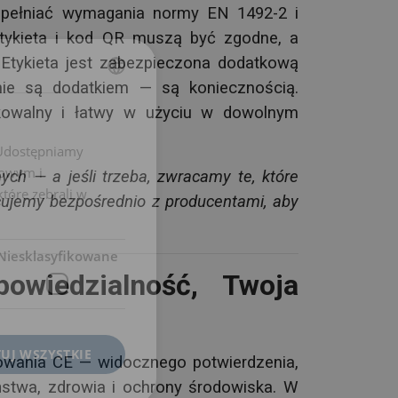
spełniać wymagania normy EN 1492-2 i
etykieta i kod QR muszą być zgodne, a
 Etykieta jest zabezpieczona dodatkową
nie są dodatkiem — są koniecznością.
POLISH
fikowalny i łatwy w użyciu w dowolnym
ENGLISH TRANSLATION
. Udostępniamy
mowym i
ch — a jeśli trzeba, zwracamy te, które
które zebrali w
cujemy bezpośrednio z producentami, aby
Niesklasyfikowane
owiedzialność, Twoja
UJ WSZYSTKIE
wania CE — widocznego potwierdzenia,
ństwa, zdrowia i ochrony środowiska.
W