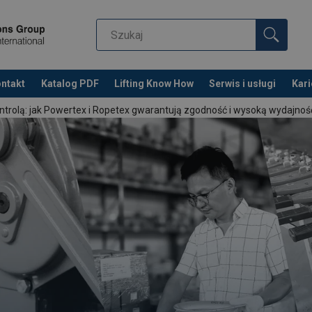
ntakt
Katalog PDF
Lifting Know How
Serwis i usługi
Kari
ntrolą: jak Powertex i Ropetex gwarantują zgodność i wysoką wydajno