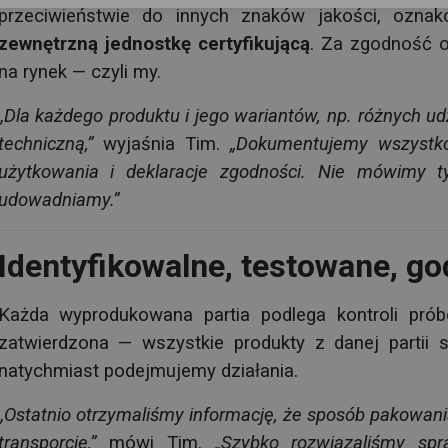
przeciwieństwie do innych znaków jakości, ozn
zewnętrzną jednostkę certyfikującą
. Za zgodność 
na rynek — czyli my.
„Dla każdego produktu i jego wariantów, np. różnych 
techniczną,”
wyjaśnia Tim.
„Dokumentujemy wszystko: 
użytkowania i deklaracje zgodności. Nie mówimy t
udowadniamy.”
Identyfikowalne, testowane, go
Każda wyprodukowana partia podlega kontroli próbe
zatwierdzona — wszystkie produkty z danej partii
natychmiast podejmujemy działania.
„Ostatnio otrzymaliśmy informację, że sposób pakowa
transporcie,”
mówi Tim.
„Szybko rozwiązaliśmy spr