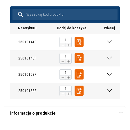
Nr artykułu
Dodaj do koszyka
Więcej
25010141F
25010145F
25010153F
Materiał:
25010158F
Znakowanie:
standard:
Dodatkowa informacja:
Uwaga: