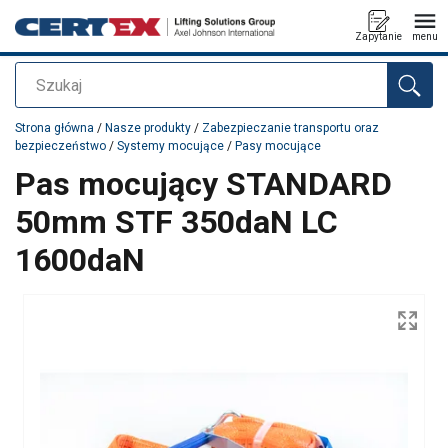
Zapytanie
menu
Szukaj
Dodano do zapytania
Strona główna
/
Nasze produkty
/
Zabezpieczanie transportu oraz
bezpieczeństwo
/
Systemy mocujące
/
Pasy mocujące
Pas mocujący STANDARD
50mm STF 350daN LC
1600daN