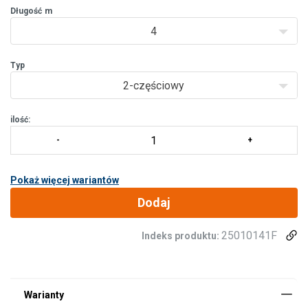
zapewnić długą trwałość i wysokie bezpieczeństwo. Uchwyt jest
Długość
m
zaprojek
4
Typ
2-częściowy
ilość:
Pokaż więcej wariantów
Dodaj
25010141F
Indeks produktu: