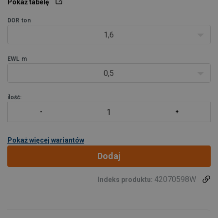
Pokaż tabelę
ładunków w różnych branżach przemysłu. Sprawdzają się idealn
DOR
ton
1,6
EWL
m
0,5
ilość:
Pokaż więcej wariantów
Dodaj
42070598W
Indeks produktu: