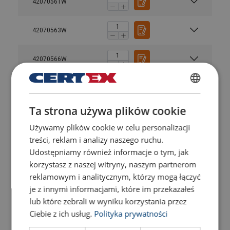
42070561W
42070563W
42070566W
42070426W
POLISH
Ta strona używa plików cookie
ENGLISH TRANSLATION
42070425W
Używamy plików cookie w celu personalizacji
treści, reklam i analizy naszego ruchu.
42070568W
Udostępniamy również informacje o tym, jak
korzystasz z naszej witryny, naszym partnerom
42070572W
reklamowym i analitycznym, którzy mogą łączyć
je z innymi informacjami, które im przekazałeś
lub które zebrali w wyniku korzystania przez
42070570W
Ciebie z ich usług.
Polityka prywatności