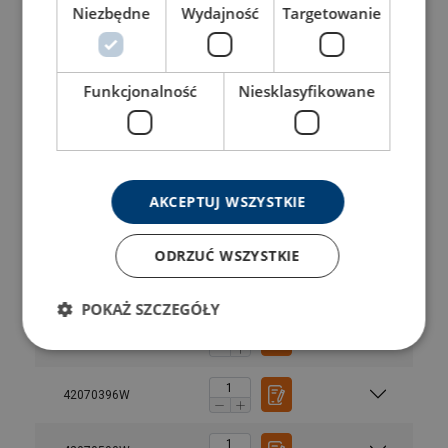
42070574W
Niezbędne
Wydajność
Targetowanie
42070576W
Funkcjonalność
Niesklasyfikowane
42070578W
42070584W
AKCEPTUJ WSZYSTKIE
42070582W
ODRZUĆ WSZYSTKIE
42070588W
POKAŻ SZCZEGÓŁY
42070586W
42070396W
1-part
2-part