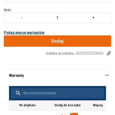
przy sile wy
ilość:
Pokaż więcej wariantów
Dodaj
420500200660
Indeks produktu:
Nr artykułu
Dodaj do koszyka
Więcej
Materiał: