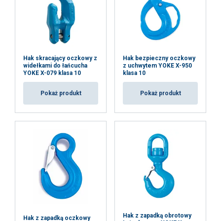
AKCEPTUJ WSZYSTKIE
ODRZUĆ WSZYSTKIE
Hak skracający oczkowy z
Hak bezpieczny oczkowy
widełkami do łańcucha
z uchwytem YOKE X-950
POKAŻ SZCZEGÓŁY
YOKE X-079 klasa 10
klasa 10
Pokaż produkt
Pokaż produkt
Hak z zapadką obrotowy
Hak z zapadką oczkowy