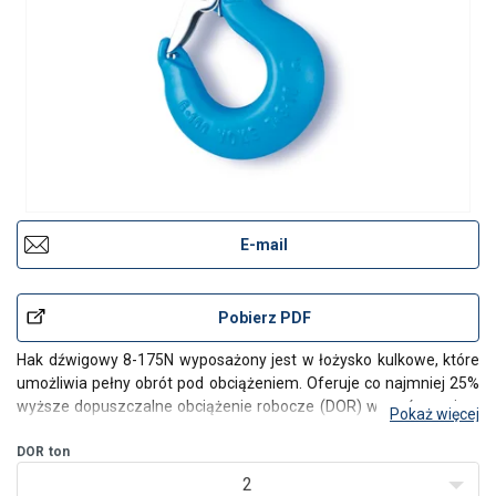
E-mail
Pobierz PDF
Hak dźwigowy 8-175N wyposażony jest w łożysko kulkowe, które
umożliwia pełny obrót pod obciążeniem. Oferuje co najmniej 25%
wyższe dopuszczalne obciążenie robocze (DOR) w porównaniu z
Pokaż więcej
tradycyjnymi produktami klasy 8.
DOR
ton
Każda partia produkcyjna jest poddawana próbie obciążeniowej
2