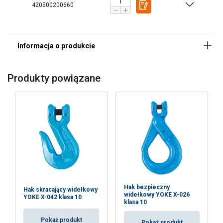
420500200660
Znakowanie:
Zakres temperatur:
standard:
Współczynnik bezpieczeństwa:
Produkty powiązane
Klasa:
Hak bezpieczny
Hak skracający widełkowy
widełkowy YOKE X-026
YOKE X-042 klasa 10
klasa 10
Pokaż produkt
Pokaż produkt