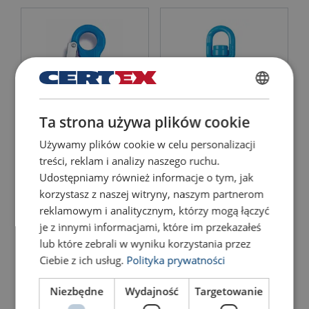
Klasa:
POLISH
Ta strona używa plików cookie
ENGLISH TRANSLATION
Hak z zapadką oczkowy
Hak dźwigowy obrotowy z
Używamy plików cookie w celu personalizacji
YOKE X-044/S Klasa 10
łożyskiem 8-175N
treści, reklam i analizy naszego ruchu.
Udostępniamy również informacje o tym, jak
Pokaż produkt
Pokaż produkt
korzystasz z naszej witryny, naszym partnerom
reklamowym i analitycznym, którzy mogą łączyć
je z innymi informacjami, które im przekazałeś
lub które zebrali w wyniku korzystania przez
Ciebie z ich usług.
Polityka prywatności
Niezbędne
Wydajność
Targetowanie