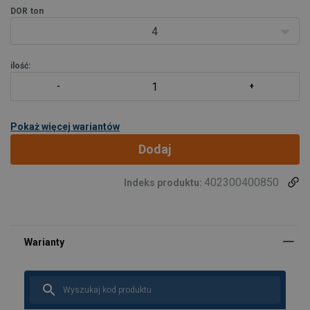
DOR
ton
Test zmęczeniowy do 20 000 cykli przy 1,5-krotnej wartości WLL.
4
Wykrywanie pęknięć metodą Magnafl
ilość:
Pokaż więcej wariantów
Dodaj
402300400850
Indeks produktu: