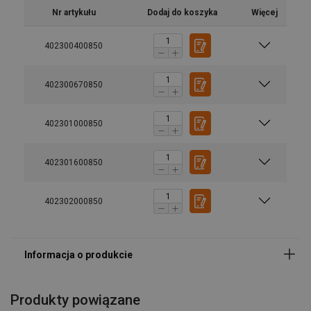
Nr artykułu
Dodaj do koszyka
Więcej
402300400850
402300670850
402301000850
402301600850
Materiał:
402302000850
Znakowanie:
Zakres temperatur:
Zakończenie:
standard:
Produkty powiązane
Współczynnik bezpieczeństwa: