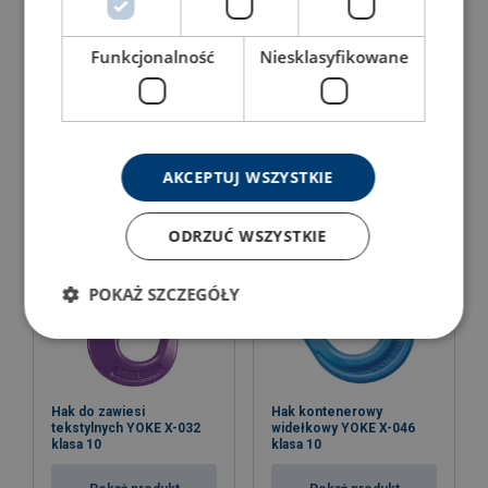
Funkcjonalność
Niesklasyfikowane
Hak bezpieczny obrotowy
Hak bezpieczny obrotowy
z uchwytem YOKE X-952N
łożyskowany YOKE X-
klasa 10
027N klasa 10
Pokaż produkt
Pokaż produkt
AKCEPTUJ WSZYSTKIE
ODRZUĆ WSZYSTKIE
POKAŻ SZCZEGÓŁY
Hak do zawiesi
Hak kontenerowy
tekstylnych YOKE X-032
widełkowy YOKE X-046
klasa 10
klasa 10