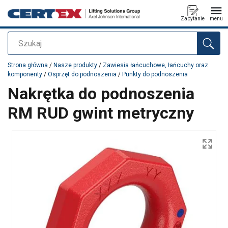
Zapytanie
menu
Szukaj
Dodano do zapytania
Strona główna
/
Nasze produkty
/
Zawiesia łańcuchowe, łańcuchy oraz
komponenty
/
Osprzęt do podnoszenia
/
Punkty do podnoszenia
Nakrętka do podnoszenia
RM RUD gwint metryczny