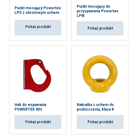
Punkt mocujący do
Funkcjonalność
Niesklasyfikowane
Punkt mocujący Powertex
przyspawania Powertex
LPS z obrotowym uchem
LPW
Pokaż produkt
Pokaż produkt
AKCEPTUJ WSZYSTKIE
ODRZUĆ WSZYSTKIE
POKAŻ SZCZEGÓŁY
Hak do wspawania
Nakrętka z uchem do
POWERTEX WH
podnoszenia, klasa 8
Pokaż produkt
Pokaż produkt