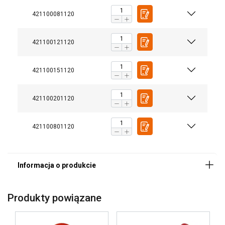
421100081120
Zakres temperatur:
Współczynnik bezpieczeństwa:
421100121120
421100151120
421100201120
421100801120
Produkty powiązane