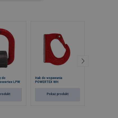
y do
Hak do wspawania
Nakrętka z uch
Powertex LPW
POWERTEX WH
podnoszenia, kl
produkt
Pokaż produkt
Pokaż p