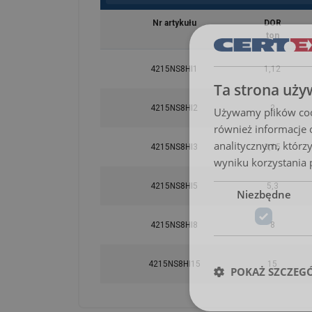
Nr artykułu
DOR
ton
4215NS8HI1
1,12
Ta strona uży
4215NS8HI2
2
Używamy plików cook
również informacje 
analitycznym, którzy
4215NS8HI3
3,15
wyniku korzystania p
4215NS8HI5
5,3
Niezbędne
4215NS8HI8
8
4215NS8HI15
15
POKAŻ SZCZEG