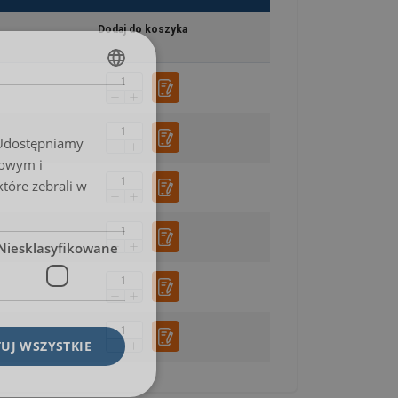
Dodaj do koszyka
POLISH
ENGLISH TRANSLATION
. Udostępniamy
mowym i
które zebrali w
Niesklasyfikowane
UJ WSZYSTKIE