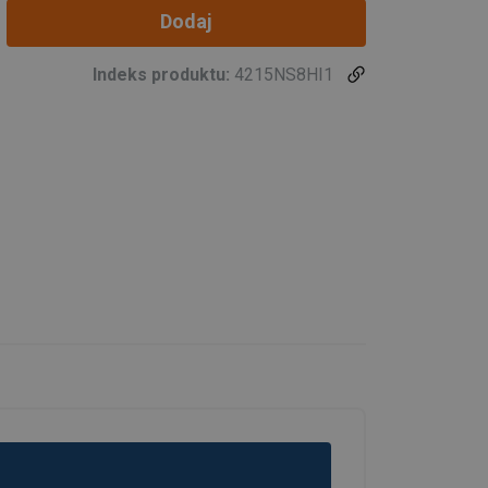
Dodaj
0 - 45°
45-60°
Indeks produktu:
4215NS8HI1
2,35
1,68
4,2
3
6,62
4,73
11,13
7,95
16,8
12
31,5
22,5