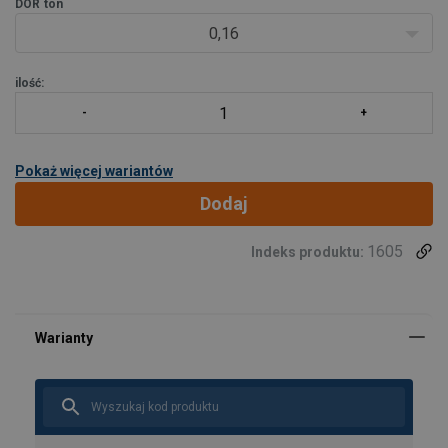
DOR
ton
0,16
ilość:
Pokaż więcej wariantów
Dodaj
1605
Indeks produktu: