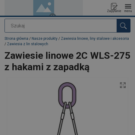
Zapytanie
menu
Szukaj
Dodano do zapytania
Strona główna
/
Nasze produkty
/
Zawiesia linowe, liny stalowe i akcesoria
/
Zawiesia z lin stalowych
Zawiesie linowe 2C WLS-275
z hakami z zapadką