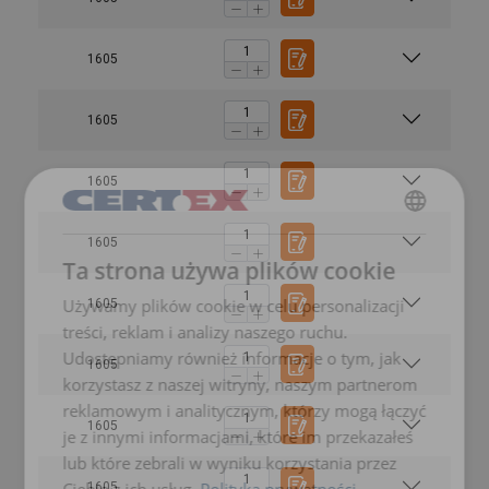
1605
1605
1605
2
POLISH
1605
Ta strona używa plików cookie
ENGLISH TRANSLATION
1-part
2-part
Używamy plików cookie w celu personalizacji
1605
treści, reklam i analizy naszego ruchu.
Udostępniamy również informacje o tym, jak
1605
korzystasz z naszej witryny, naszym partnerom
reklamowym i analitycznym, którzy mogą łączyć
Straight
Choke
Basket
1605
0°−45°
je z innymi informacjami, które im przekazałeś
Rope dia Ø
pull
hitch
hitch
lub które zebrali w wyniku korzystania przez
mm
Workin
Ciebie z ich usług.
Polityka prywatności
1605