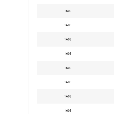
Lina
1603
Ø
1603
mm
1603
Ta strona uży
3
Używamy plików cook
1603
również informacje 
analitycznym, którzy
4
1603
wyniku korzystania p
5
1603
Niezbędne
6
1603
7
POKAŻ SZCZEG
1603