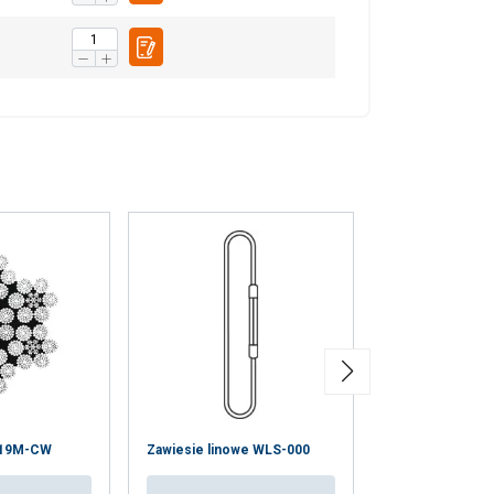
Zawiesie linow
x19M-CW
Zawiesie linowe WLS-000
ogniwem