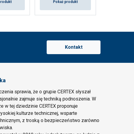
produkt
Pokaż produkt
Pokaż p
Kontakt
ska
czenia sprawia, że o grupie CERTEX słyszał
esjonalnie zajmuje się techniką podnoszenia. W
e w tej dziedzinie CERTEX proponuje
ysokiej kulturze technicznej, wsparte
hnicznym, z troską o bezpieczeństwo zarówno
owiska.
ch