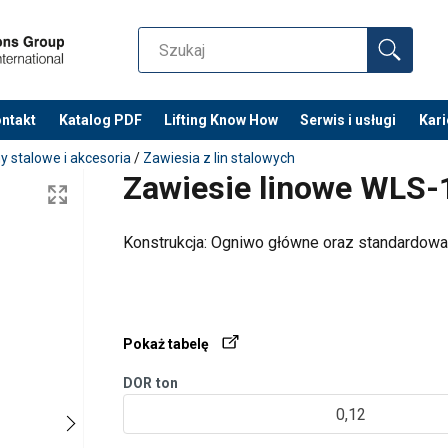
ntakt
Katalog PDF
Lifting Know How
Serwis i usługi
Kari
ny stalowe i akcesoria
/
Zawiesia z lin stalowych
Zawiesie linowe WLS-
Konstrukcja: Ogniwo główne oraz standardowa 
Pokaż tabelę
DOR
ton
0,12