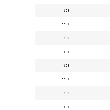
8
1603
10
1603
12
1603
14
1603
16
1603
18
1603
20
1603
22
1603