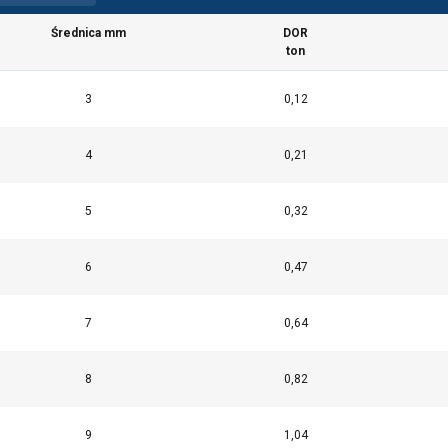
Średnica mm
DOR
ton
3
0,12
4
0,21
5
0,32
6
0,47
7
0,64
8
0,82
Rdzeń z włókna - 1960 N/mm²
9
1,04