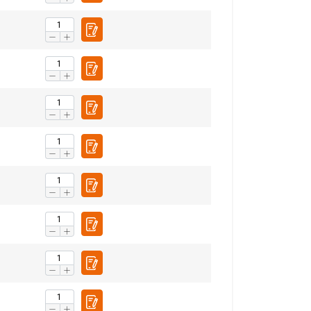
ch
POLISH
ENGLISH TRANSLATION
. Udostępniamy
mowym i
które zebrali w
Niesklasyfikowane
UJ WSZYSTKIE