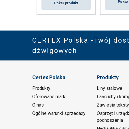
Pokaż 
Pokaż produkt
52
56
CERTEX Polska -Twój dos
60
dźwigowych
68
Certex Polska
Produkty
71
Produkty
Liny stalowe
Oferowane marki
Łańcuchy i kom
O nas
Zawiesia teksty
Ogólne warunki sprzedaży
Osprzęt i urząd
podnoszenia
Lina
Hydraulika siło