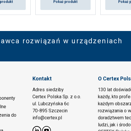
produkt
Pokaż produkt
Pokaż 
32
37
tawca rozwiązań w urządzeniach
43
55
Kontakt
O Certex Pol
60
Adres siedziby
130 lat doświad
Certex Polska Sp. z o.o.
każdy, kto prof
ponenty
ul. Lubczyńska 6c
każdym obszarz
lne
70-895 Szczecin
rozwiązania o w
Rdzeń stalowy - 1770 N/mm²
zenia do
info@certex.pl
doradztwem tec
ludzi, jak i środ
Dopuszczalne obciążenie robocze (DOR) w tona
wa