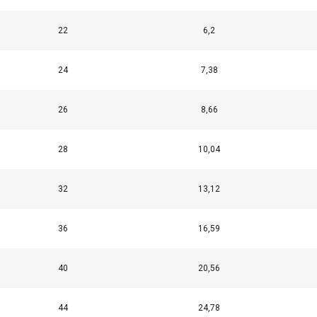
0,75
22
6,2
1,2
24
7,38
1,7
26
8,66
2,3
28
10,04
3
32
13,12
3,8
36
16,59
4,7
40
20,56
5,7
44
24,78