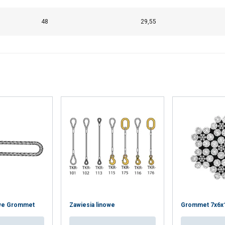
48
29,55
6,8
8
9,3
12
15
19
23
owe Grommet
Zawiesia linowe
Grommet 7x6
27