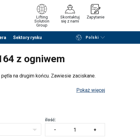
Lifting
Skontaktuj
Zapytanie
Solution
się z nami
Group
era
Sektory rynku
Polski
Przeglądaj katalog
Podsumowanie
164 z ogniwem
pętla na drugim końcu. Zawiesie zaciskane.
Pokaż więcej
ilość: