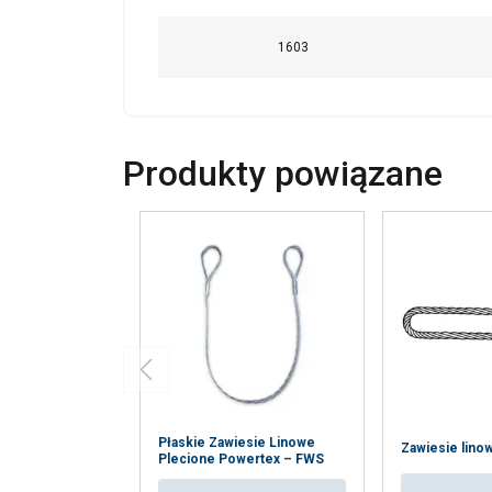
24
1603
26
Produkty powiązane
28
32
36
40
44
Płaskie Zawiesie Linowe
Zawiesie lin
Plecione Powertex – FWS
48